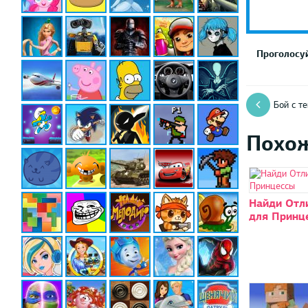
Проголосуй
Бой с т
Похо
Найди Отл
для Принц