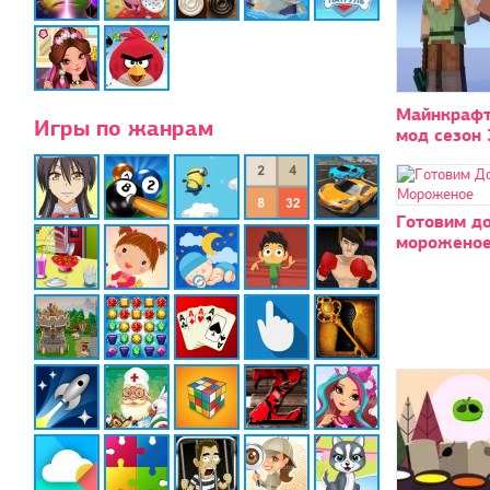
Майнкрафт
Игры по жанрам
мод сезон 
Готовим д
морожено