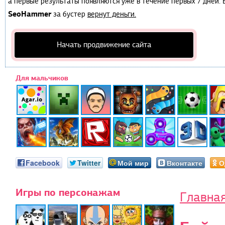
а первые результаты появляются уже в течение первых 7 дней. Е
SeoHammer
за бустер
вернут деньги.
Начать продвижение сайта
Для мальчиков
Facebook
Twitter
Мой мир
Вконтакте
О
Игры по персонажам
Главна