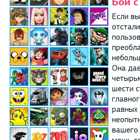
Бой с
Если вы
отстали
пользов
преобл
небольш
Она да
четырьм
шести с
главног
равных 
неопытн
вашего 