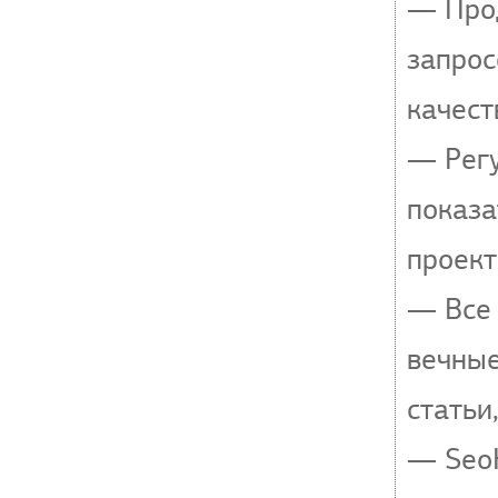
— Прод
запрос
качест
— Регу
показа
проект
— Все 
вечные
статьи
— SeoH