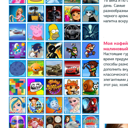
16 века и по
день. Самые
разнообразны
черного аром
напитка вскруж
Моя кофей
малиновый
Настоящие гу
время приду
способы разно
дополнить вк
классическог
элегантными 
этот раз, хозяй