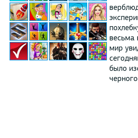
верблюд
экспери
похлебк
весьма 
мир уви
сегодня
было из
черного