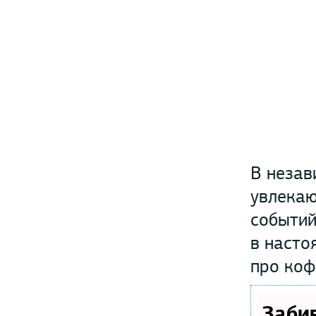
В незав
увлекаю
событий
в насто
про коф
Заби