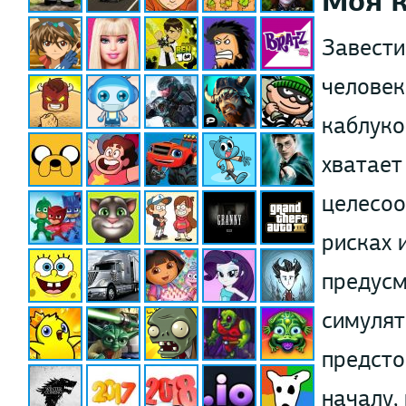
Моя 
Завести
человек
каблуко
хватает
целесоо
рисках 
предусм
симулят
предсто
началу,