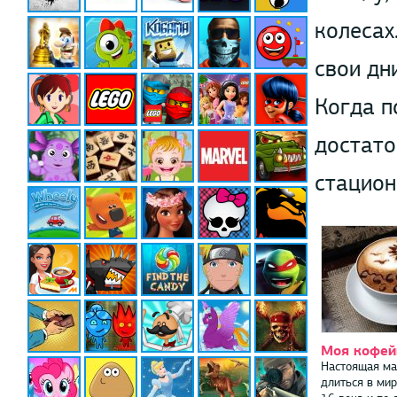
колесах
свои дн
Когда п
достато
стацион
Моя кофей
Настоящая ма
длиться в мир