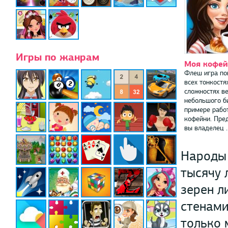
Игры по жанрам
Моя кофей
Флеш игра по
всех тонкостя
сложностях в
небольшого б
примере рабо
кофейни. Пред
вы владелец ..
Народы 
тысячу 
зерен л
стенами
только 