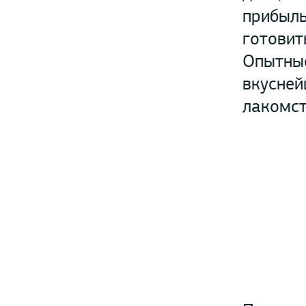
прибыль
готовит
Опытные
вкусней
лакомст