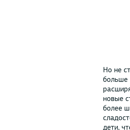
Но не с
больше 
расширя
новые с
более ш
сладост
дети, ч