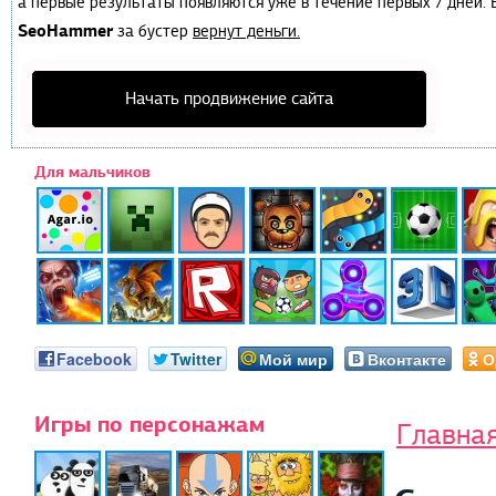
а первые результаты появляются уже в течение первых 7 дней. Е
SeoHammer
за бустер
вернут деньги.
Начать продвижение сайта
Для мальчиков
Facebook
Twitter
Мой мир
Вконтакте
О
Игры по персонажам
Главна