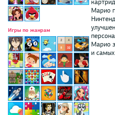
картрид
Марио п
Нинтенд
улучшен
Игры по жанрам
персона
Марио з
и самых