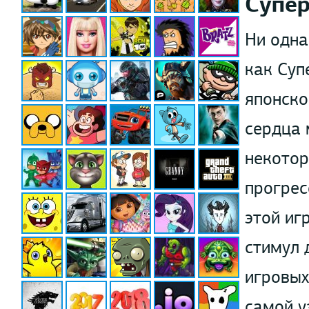
Супе
Ни одна
как Суп
японско
сердца 
некотор
прогрес
этой иг
стимул 
игровых
самой у