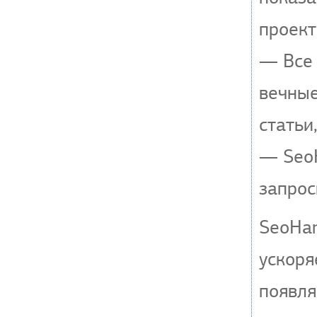
проект
— Все 
вечные
статьи
— SeoH
запрос
SeoHa
ускоря
появля