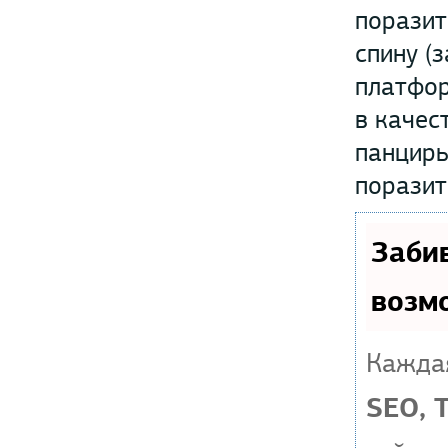
поразит
спину (
платфор
в качес
панцирь
поразит
Заби
возм
Каждая
SEO, 