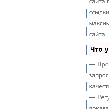
сайта 
ссылки
макси
сайта.
Что 
— Прод
запрос
качест
— Регу
показа