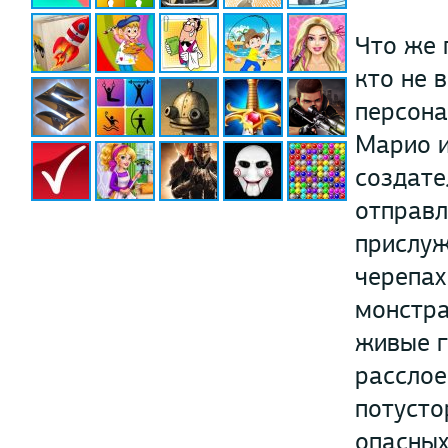
Что же 
кто не 
персона
Марио и
создате
отправл
прислуж
черепах
монстра
живые г
расслое
потусто
опасных