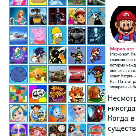
Марио кэт
Марио кэт. Ка
славную принц
которую кажд
пытается спас
зовут Кэтрин 
Кэт. На этот р
злонравный Ко
Несмотр
никогда
Когда в
существ