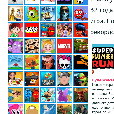
32 года
игра. П
рекордс
Суперсант
Новая истори
легендарного
из сказки. Ва
история про М
далекого детс
еще только н
героический ..