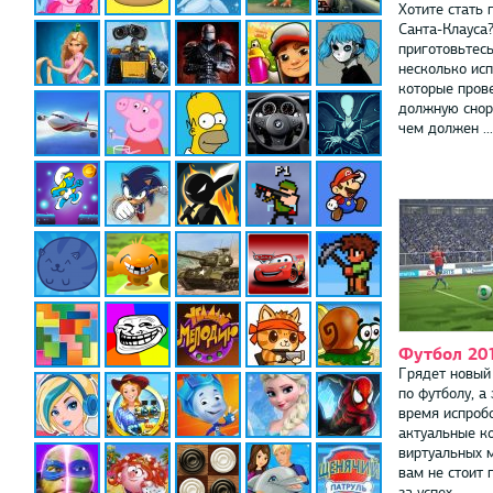
Хотите стать
Санта-Клауса
приготовьтесь
несколько исп
которые прове
должную снор
чем должен ...
Футбол 20
Грядет новый
по футболу, а
время испроб
актуальные к
виртуальных м
вам не стоит
за успех ...