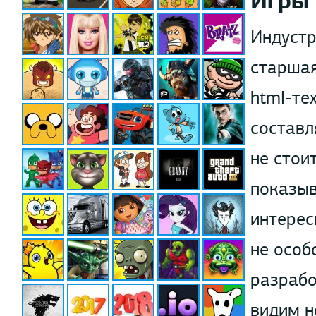
Игры
Индустр
старшая
html-те
составл
не стои
показыв
интерес
не особ
разрабо
видим н