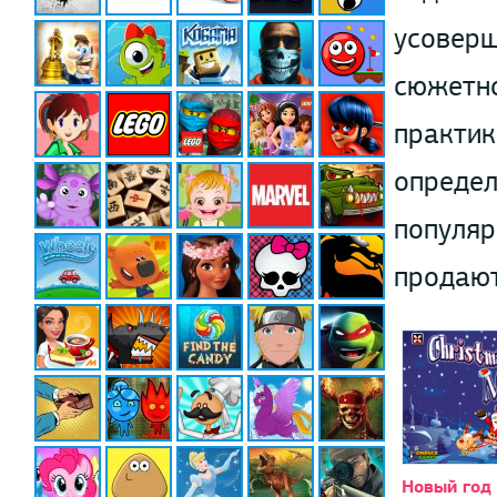
усоверш
сюжетно
практик
определ
популяр
продают
Новый год