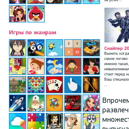
Игры по жанрам
Снайпер 2
Выжить когда
самое логово 
именно такая,
невыполнимая
стоит перед 
Ваш спецназо
...
Впрочем
развлеч
множест
выпуска