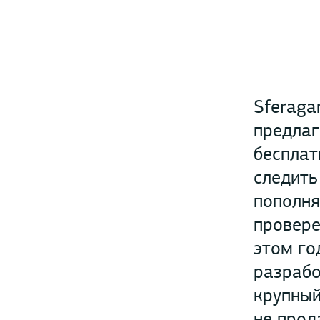
Sferaga
предлаг
бесплат
следить
пополня
провере
этом го
разрабо
крупный
не прод