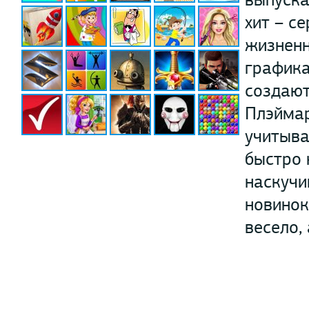
хит – с
жизненн
графика
создают
Плэймар
учитыва
быстро 
наскучи
новинок
весело,