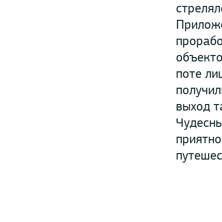
стрелял
Приложе
прорабо
объекто
поте ли
получил
выход т
Чудесны
приятно
путешес