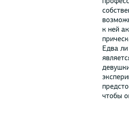
професс
собстве
возможн
к ней а
прическ
Едва ли
являетс
девушки
экспери
предсто
чтобы о