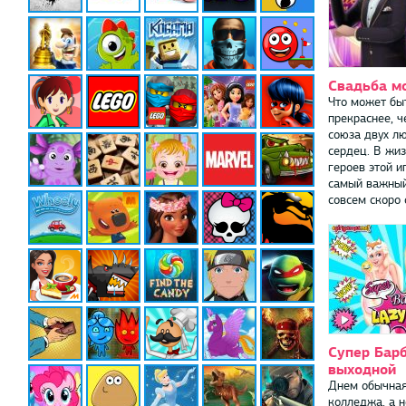
Свадьба м
Что может бы
прекраснее, ч
союза двух л
сердец. В жи
героев этой и
самый важный
совсем скоро о
Супер Барб
выходной
Днем обычная
колледжа, а н