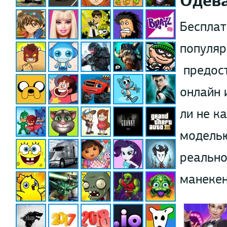
Одев
Бесплат
популяр
предост
онлайн 
ли не к
моделью
реально
манекен