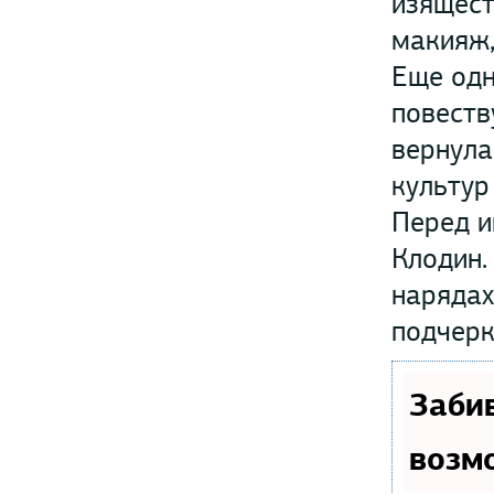
изящест
макияж,
Еще одн
повеств
вернула
культур
Перед и
Клодин.
нарядах
подчерк
Заби
возм