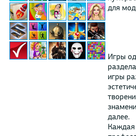
для мод
Игры од
раздела
игры ра
эстетич
творени
знамени
далее.
Каждая 