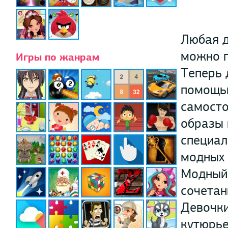
Любая д
можно п
Игры по жанрам
Теперь 
помощью
самосто
образы 
специал
модных 
Модный 
сочетан
Девочки
кутюрье