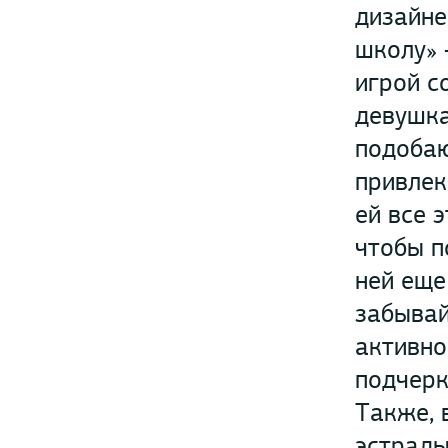
дизайне
школу» 
игрой с
девушка
подобаю
привлек
ей все 
чтобы п
ней еще
забывай
активно
подчерк
Также, 
эстрады