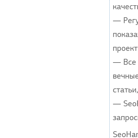
качест
— Регу
показа
проект
— Все 
вечные
статьи
— SeoH
запрос
SeoHa