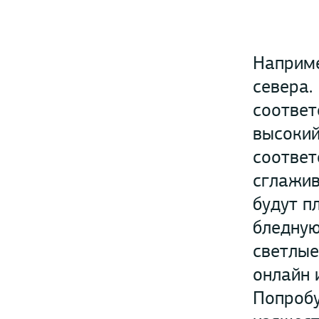
Наприме
севера.
соответ
высокий
соответ
сглажив
будут п
бледную
светлые
онлайн 
Попробу