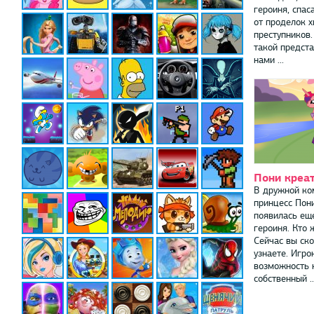
героиня, спа
от проделок х
преступников
такой предст
нами ...
Пони креат
В дружной ко
принцесс Пон
появилась ещ
героиня. Кто 
Сейчас вы ско
узнаете. Игро
возможность 
собственный ..