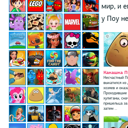
мир, и 
у Поу н
Какашка П
Несчастный П
выкатился из 
хозяев и оказ
Проходившие
хулиганы, сна
пришельца за
затем ...