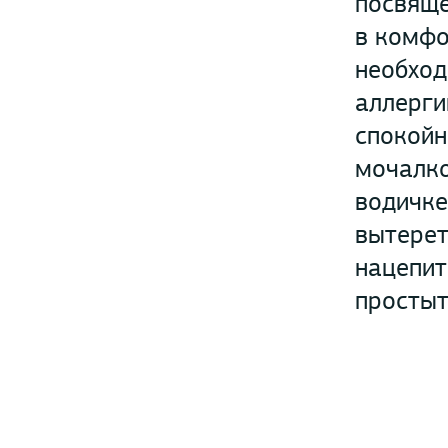
посвяще
в комфо
необход
аллерги
спокойн
мочалко
водичке
вытерет
нацепит
простыт