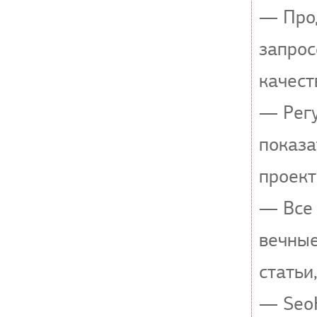
— Прод
запрос
качест
— Регу
показа
проект
— Все 
вечные
статьи
— SeoH