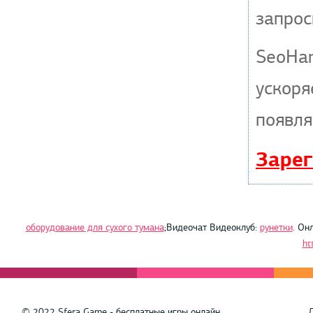
запрос
SeoHa
ускоря
появля
Зарег
оборудование для сухого тумана
;Видеочат Видеоклуб:
рунетки
. Он
ht
© 2022 Sfera Game - бесплатные игры онлайн