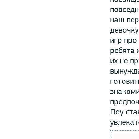
повседн
наш пер
девочку
игр про
ребята 
их не п
вынужда
готовит
знакоми
предпоч
Поу ста
увлекат