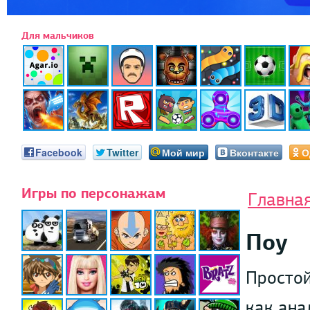
Для мальчиков
Facebook
Twitter
Мой мир
Вконтакте
О
Игры по персонажам
Главна
Поу
Простой
как ана