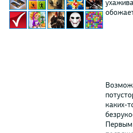
ухажива
обожает
Возможн
потусто
каких-т
безруко
Первым 