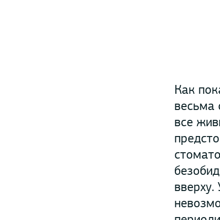
Как пок
весьма 
все жив
предсто
стомато
безобид
вверху.
невозмо
периоди