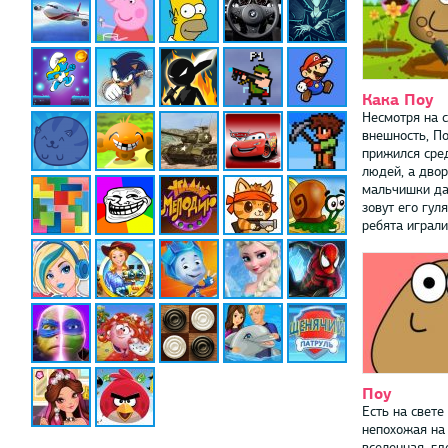
Кака Поу
Несмотря на 
внешность, П
прижился сре
людей, а дво
мальчишки да
зовут его гул
ребята играли 
Поу
Есть на свете
непохожая на
вселенная, гд