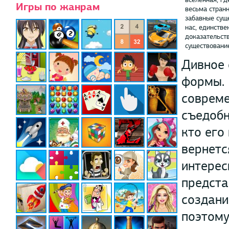
Игры по жанрам
весьма стран
забавные сущ
нас, единств
доказательст
существование 
Дивное 
формы. 
совреме
съедобн
кто его
вернетс
интерес
предста
создани
поэтому