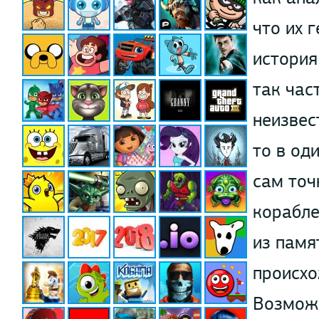
что их 
история
так час
неизвес
то в од
сам точ
корабле
из памя
происхо
Возможн