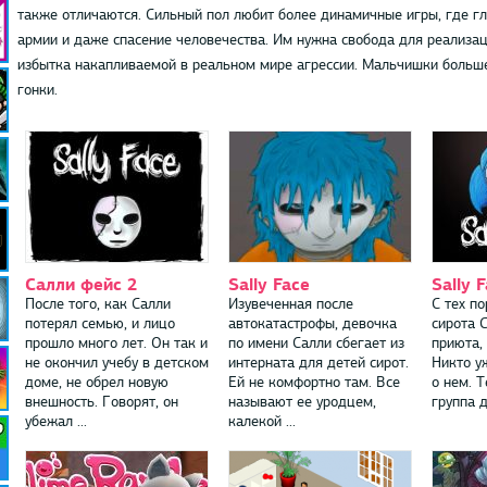
также отличаются. Сильный пол любит более динамичные игры, где гл
армии и даже спасение человечества. Им нужна свобода для реализа
избытка накапливаемой в реальном мире агрессии. Мальчишки больше 
гонки.
Салли фейс 2
Sally Face
Sally 
После того, как Салли
Изувеченная после
С тех по
потерял семью, и лицо
автокатастрофы, девочка
сирота 
прошло много лет. Он так и
по имени Салли сбегает из
приюта,
не окончил учебу в детском
интерната для детей сирот.
Никто у
доме, не обрел новую
Ей не комфортно там. Все
о нем. 
внешность. Говорят, он
называют ее уродцем,
группа д
убежал ...
калекой ...