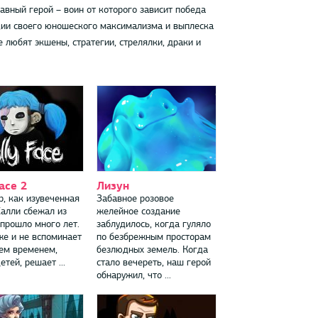
авный герой – воин от которого зависит победа
ции своего юношеского максимализма и выплеска
любят экшены, стратегии, стрелялки, драки и
Face 2
Лизун
р, как изувеченная
Забавное розовое
Салли сбежал из
желейное создание
 прошло много лет.
заблудилось, когда гуляло
же и не вспоминает
по безбрежным просторам
Тем временем,
безлюдных земель. Когда
етей, решает ...
стало вечереть, наш герой
обнаружил, что ...