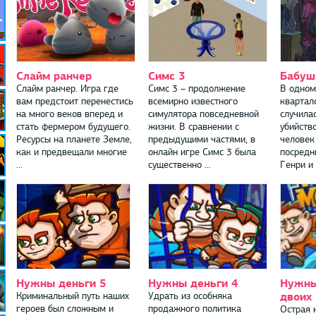
Слайм ранчер
Симс 3
Бабуш
Слайм ранчер. Игра где
Симс 3 – продолжение
В одном
вам предстоит перенестись
всемирно известного
квартал
на много веков вперед и
симулятора повседневной
случила
стать фермером будущего.
жизни. В сравнении с
убийств
Ресурсы на планете Земле,
предыдущими частями, в
человек
как и предвещали многие
онлайн игре Симс 3 была
посредн
...
существенно ...
Генри и 
Нужны деньги 5
Нужны деньги 4
Нужны
двоих
Криминальный путь наших
Удрать из особняка
героев был сложным и
продажного политика
Острая 