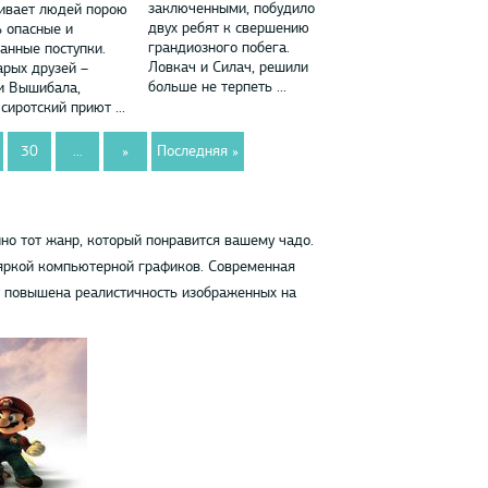
заключенными, побудило
ивает людей порою
двух ребят к свершению
ь опасные и
грандиозного побега.
анные поступки.
Ловкач и Силач, решили
арых друзей –
больше не терпеть ...
и Вышибала,
сиротский приют ...
30
...
»
Последняя »
но тот жанр, который понравится вашему чадо.
яркой компьютерной графиков. Современная
у повышена реалистичность изображенных на