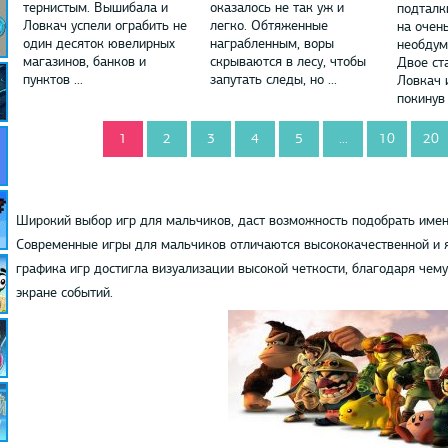
тернистым. Вышибала и
оказалось не так уж и
подталк
Ловкач успели ограбить не
легко. Обтяженные
на очен
один десяток ювелирных
награбленным, воры
необдум
магазинов, банков и
скрываются в лесу, чтобы
Двое ст
пунктов ...
запутать следы, но ...
Ловкач 
покинув 
1
2
3
4
5
...
10
20
Широкий выбор игр для мальчиков, даст возможность подобрать имен
Современные игры для мальчиков отличаются высококачественной и 
графика игр достигла визуализации высокой четкости, благодаря чем
экране событий.