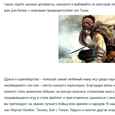
героя, ищите ценные артефакты, находите и выбивайте из монстров л
вам для битвы с опасными предводителями сил Тьмы.
Драки и единоборства – пожалуй самый любимый жанр игр среди парн
непобедимого сен-сея – мечта каждого мальчишки. Благодаря флеш и
можете стать именитым бойцом, не рискуя получить сотрясение мозга 
понравившуюся игру в стиле файтинг и приготовиться сражаться с мн
вы претендуют на звание лучшего бойца всех времен и народов. В на
как Мортал Комбат, Теккен, Бой с Тенью, Наруто и многие другие игр