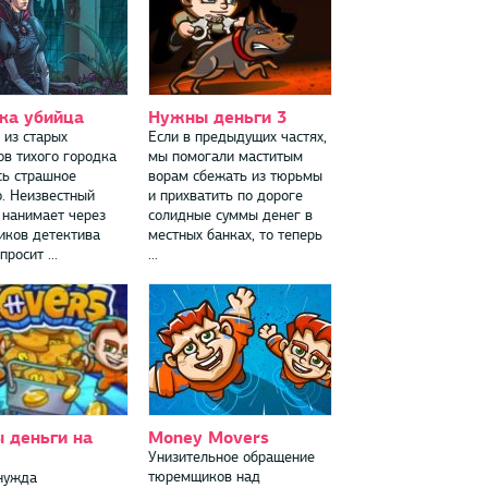
ка убийца
Нужны деньги 3
 из старых
Если в предыдущих частях,
ов тихого городка
мы помогали маститым
сь страшное
ворам сбежать из тюрьмы
о. Неизвестный
и прихватить по дороге
 нанимает через
солидные суммы денег в
иков детектива
местных банках, то теперь
просит ...
...
 деньги на
Money Movers
Унизительное обращение
тюремщиков над
нужда