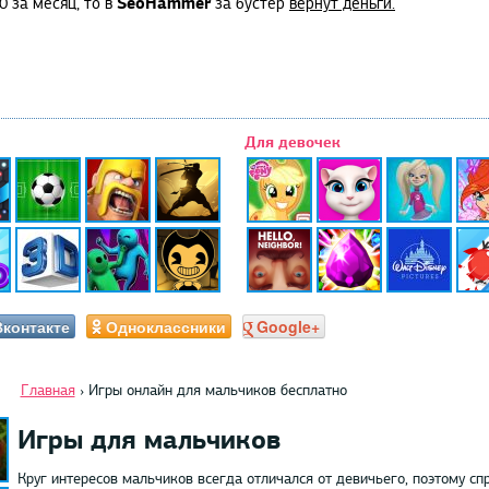
SeoHammer
0 за месяц, то в
за бустер
вернут деньги.
Для девочек
Вконтакте
Одноклассники
Google+
Главная
›
Игры онлайн для мальчиков бесплатно
Игры для мальчиков
Круг интересов мальчиков всегда отличался от девичьего, поэтому сп