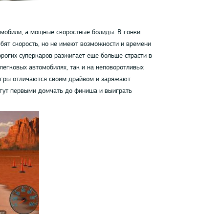
омобили, а мощные скоростные болиды. В гонки
бят скорость, но не имеют возможности и времени
орогих суперкаров разжигает еще больше страсти в
легковых автомобилях, так и на неповоротливых
игры отличаются своим драйвом и заряжают
гут первыми домчать до финиша и выиграть