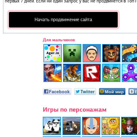
первых 7 дней. Если ни один запрос у вас не продвинется в Топ1
Начать продвижение сайта
Для мальчиков
Facebook
Twitter
Мой мир
Игры по персонажам