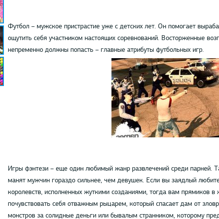
Футбол – мужское пристрастие уже с детских лет. Он помогает выраб
ощутить себя участником настоящих соревнований. Восторженные возг
непременно должны попасть – главные атрибуты футбольных игр.
Игры фэнтези – еще один любимый жанр развлечений среди парней. Т
манят мужчин гораздо сильнее, чем девушек. Если вы заядлый любит
королевств, исполненных жуткими созданиями, тогда вам прямиков в 
почувствовать себя отважным рыцарем, который спасает дам от злов
монстров за солидные деньги или бывалым странником, которому пред