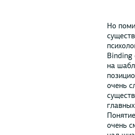
Но поми
существ
психоло
Binding 
на шабл
позицио
очень с
существ
главных
Понятие
очень с