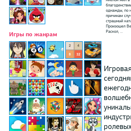
благоденствии
однажды, по
причинам слу
страшный кат
Произошел В
Раскол, ...
Игры по жанрам
Игровая
сегодня
ежегодн
волшебн
уникаль
индустр
ролевых