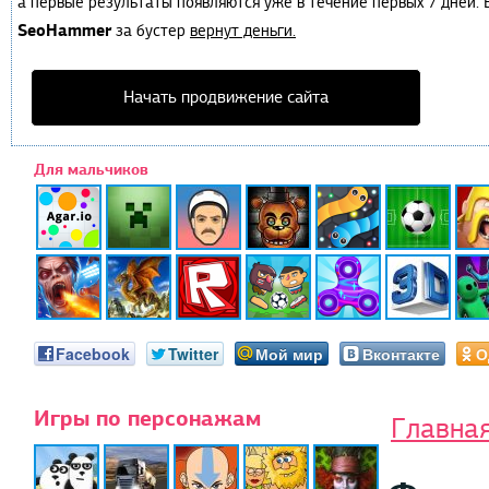
а первые результаты появляются уже в течение первых 7 дней. Е
SeoHammer
за бустер
вернут деньги.
Начать продвижение сайта
Для мальчиков
Facebook
Twitter
Мой мир
Вконтакте
О
Игры по персонажам
Главна