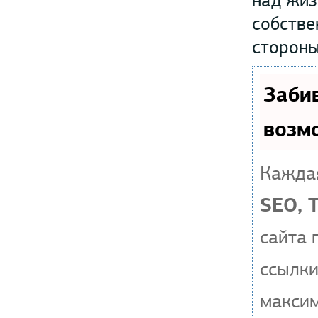
над жиз
собстве
стороны
Заби
возм
Каждая
SEO, 
сайта 
ссылки
макси