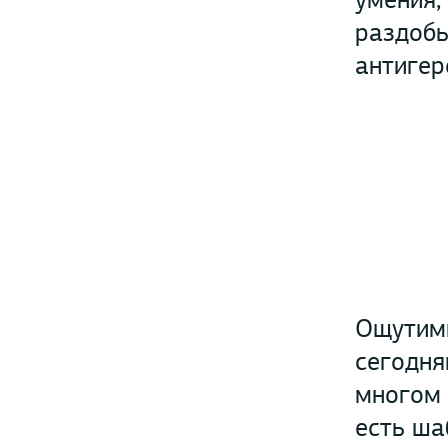
раздобы
антигер
Ощутимы
сегодня
многом 
есть ша