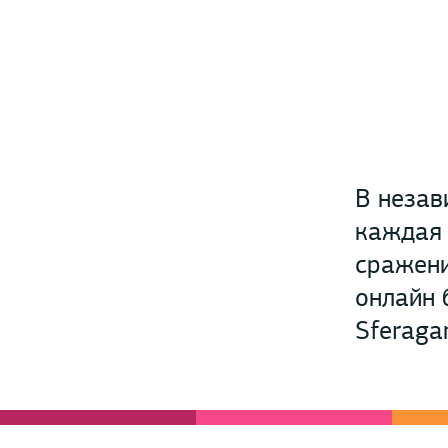
В незав
каждая 
сражени
онлайн 
Sferaga