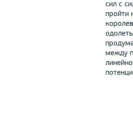
сил с с
пройти 
королев
одолеть
продума
между п
линейно
потенци