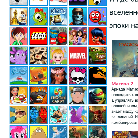
вселенн
эпохи н
Магика 2
Аркада Магик
проходить с в
а управлять в
волшебником,
знает массу к
заклинаний. 
комбинировать