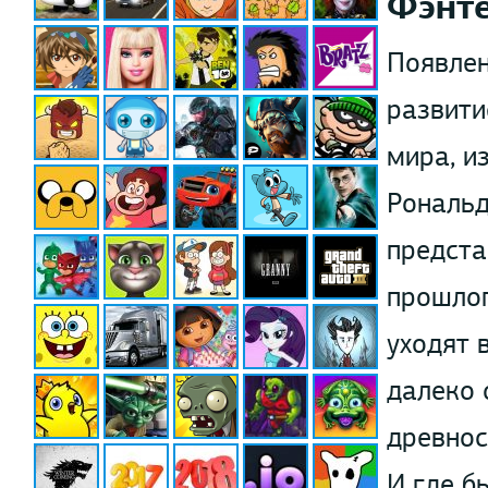
Фэнт
Появлен
развити
мира, и
Рональд
предста
прошлог
уходят 
далеко 
древнос
И где б