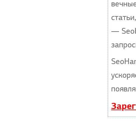
вечные
статьи
— SeoH
запрос
SeoHa
ускоря
появля
Зарег