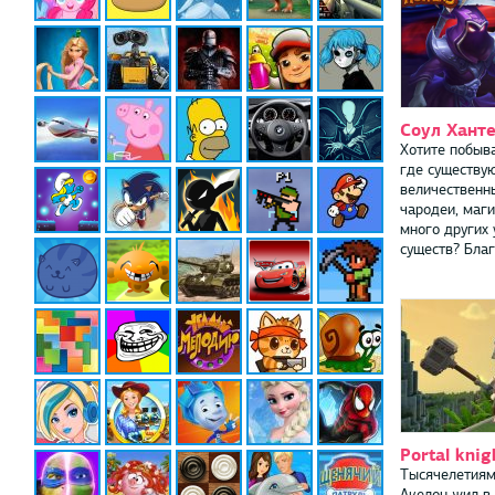
Соул Хант
Хотите побыва
где существу
величественн
чародеи, маги
много других
существ? Благ
Portal knig
Тысячелетиям
Акелон жил в