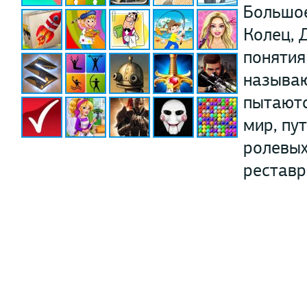
Большое
Колец, 
понятия
называю
пытаютс
мир, пу
ролевых
реставр