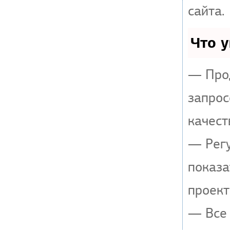
сайта.
Что 
— Прод
запрос
качест
— Регу
показа
проект
— Все 