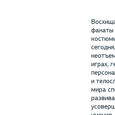
Восхища
фанаты 
костюми
сегодня
неотъем
играх, 
персона
и телос
мира сп
развива
усоверш
умения,