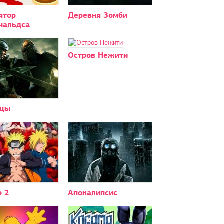
ятор
Деревня Зомби
нальдса
Остров Нежити
цы
о 2
Апокалипсис