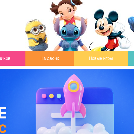
чиков
На двоих
Новые игры