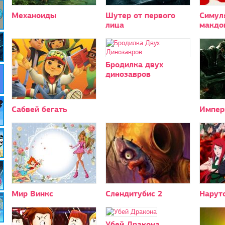
Механоиды
Шутер от первого
Симул
лица
макдо
Бродилка двух
динозавров
Сабвей бегать
Импер
Мир Винкс
Слендитубис 2
Нарут
Убей Дракона