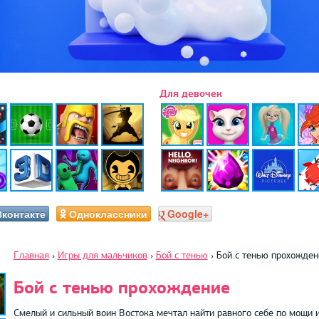
Для девочек
Вконтакте
Одноклассники
Google+
Главная
›
Игры для мальчиков
›
Бой с тенью
›
Бой с тенью прохожден
Бой с тенью прохождение
Смелый и сильный воин Востока мечтал найти равного себе по мощи и 