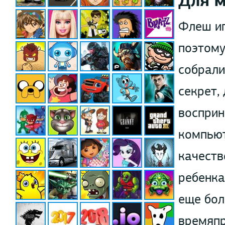
Для 
Флеш иг
поэтому
собрали
секрет,
восприн
компьют
качеств
ребенка
еще бол
времяпр