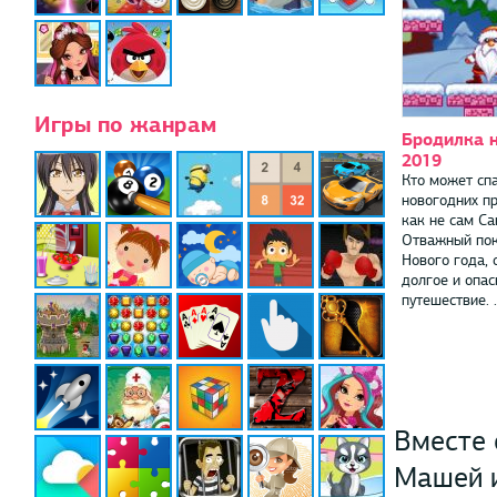
Игры по жанрам
Бродилка 
2019
Кто может спа
новогодних п
как не сам Са
Отважный пок
Нового года, 
долгое и опас
путешествие. .
Вместе 
Машей и