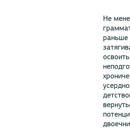
Не мене
граммат
раньше 
затягив
освоить
неподго
хрониче
усердно
детство
вернуть
потенци
двоечни