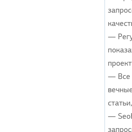
запрос
качест
— Регу
показа
проект
— Все 
вечные
статьи
— SeoH
запрос