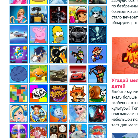
заблудилось, 
по безбрежны
безлюдных зе
стало вечерет
обнаружил, что
Угадай ме
детей
Любите музык
знать больше
особенностях
культуры? То
приглашаем п
небольшой по
тест для мален