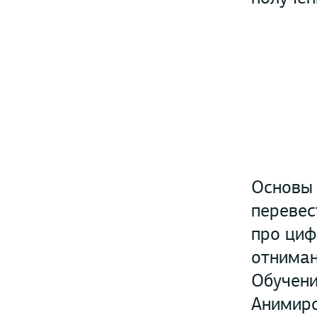
Основы 
перевес
про циф
отниман
Обучени
Анимиро