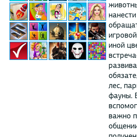
животны
нанести
обращат
игровой
иной цв
встреча
развива
обязате
лес, па
фауны. 
вспомог
важно п
общении
получен