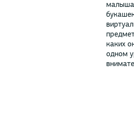
малыша 
букашек
виртуал
предмет
каких о
одном у
внимате