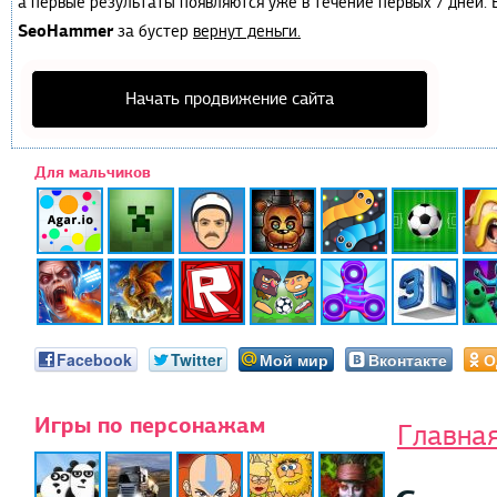
а первые результаты появляются уже в течение первых 7 дней. Е
SeoHammer
за бустер
вернут деньги.
Начать продвижение сайта
Для мальчиков
Facebook
Twitter
Мой мир
Вконтакте
О
Игры по персонажам
Главна