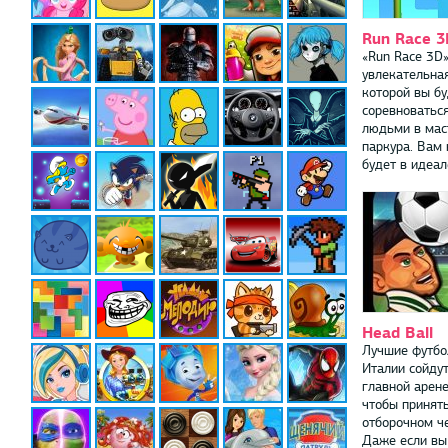
Run Race 3
«Run Race 3D»
увлекательная
которой вы б
соревноваться
людьми в мас
паркура. Вам
будет в идеале
Head Ball
Лучшие футбо
Италии сойдут
главной арене
чтобы принять
отборочном ч
Даже если вы