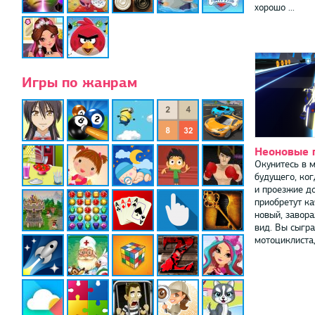
хорошо ...
Игры по жанрам
Неоновые 
Окунитесь в 
будущего, ког
и проезжие д
приобретут к
новый, завор
вид. Вы сыгра
мотоциклиста, 