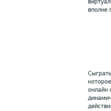
виртуал
вполне 
Сыграть
которое
онлайн 
динамич
действи