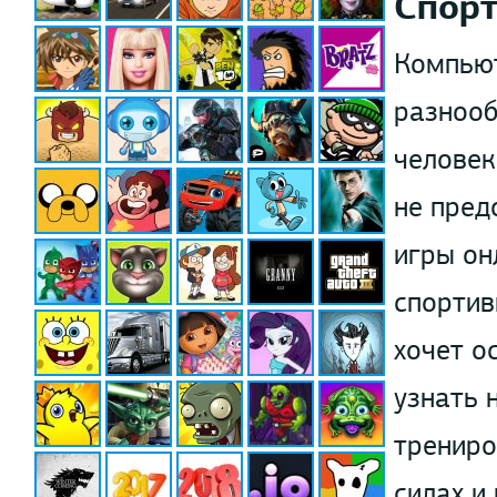
Спор
Компьют
разнооб
человек
не пред
игры он
спортив
хочет о
узнать 
трениро
силах и