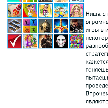
Ниша сп
огромне
игры в 
некотор
разнооб
стратег
кажется
гоняешь
пытаешь
проведе
Впрочем
являютс