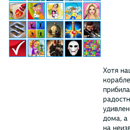
Хотя на
корабле
прибила
радостн
удивлен
дома, а
на неиз