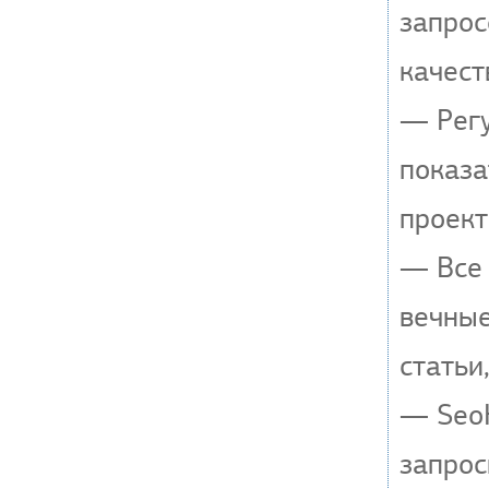
запрос
качест
— Регу
показа
проект
— Все 
вечные
статьи
— SeoH
запрос