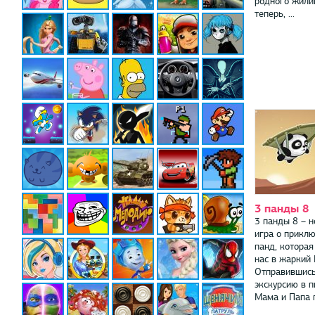
родного жили
теперь, ...
3 панды 8
3 панды 8 – 
игра о прикл
панд, которая
нас в жаркий 
Отправившись
экскурсию в 
Мама и Папа п