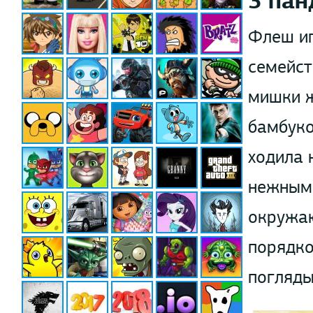
3 па
Флеш иг
семейст
мишки ж
бамбуко
ходила 
нежными
окружаю
порядко
погляды