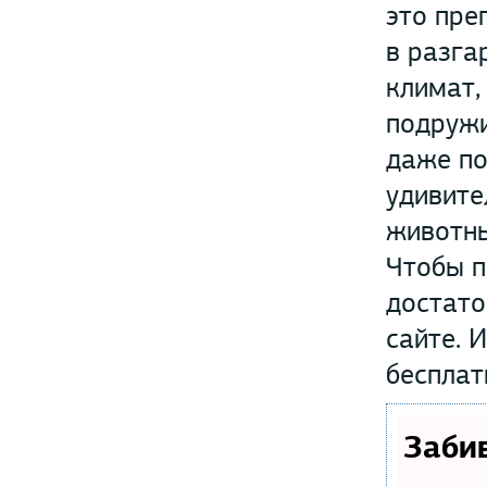
это пре
в разга
климат,
подружи
даже по
удивите
животн
Чтобы п
достато
сайте. 
бесплат
Заби