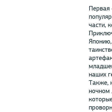
Первая 
популяр
части, 
Приключ
Японию,
таинств
артефак
младшег
наших г
Также, 
ночном 
которые
проворн