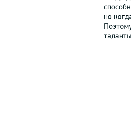
способн
но когд
Поэтому
таланты