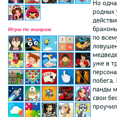
Но одна
родных 
действи
браконь
Игры по жанрам
по всем
ловушек
медведе
уже в т
персона
побега.
панды м
свои бе
проучил