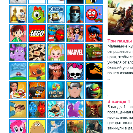
Три панды
Маленькие ку
отправляются
края, чтобы с
учителя от зл
бывший учени
пошел извили
...
3 панды 1
3 панды 1 – о
посвященная 
несчастных па
превратности
закинули в да