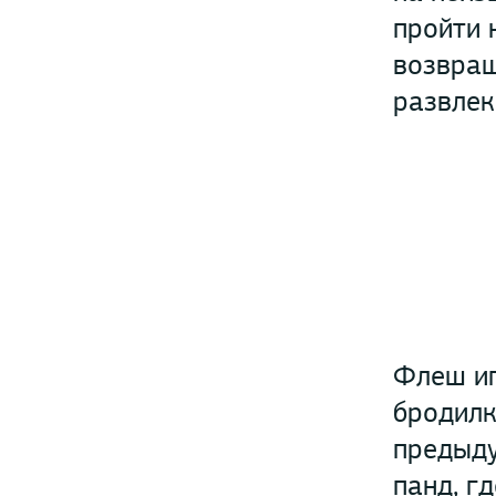
пройти 
возвращ
развлек
Флеш иг
бродилк
предыду
панд, г