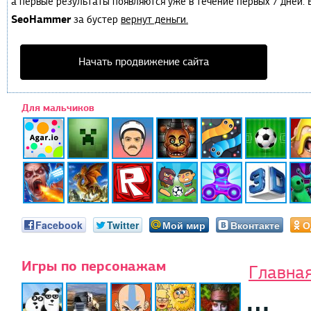
а первые результаты появляются уже в течение первых 7 дней. Е
SeoHammer
за бустер
вернут деньги.
Начать продвижение сайта
Для мальчиков
Facebook
Twitter
Мой мир
Вконтакте
О
Игры по персонажам
Главна