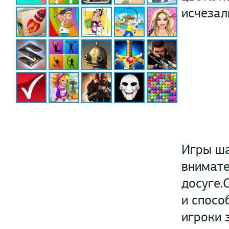
исчезал
Игры ша
внимате
досуге.
и спосо
игроки 