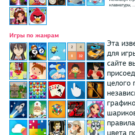
клавиатуры, ...
Игры по жанрам
Эта изв
для игр
сайте в
присоед
целого 
независ
графико
шариков
правила
цвета п