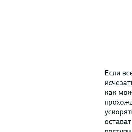
Если вс
исчезат
как мож
прохожд
ускорят
остават
поступи