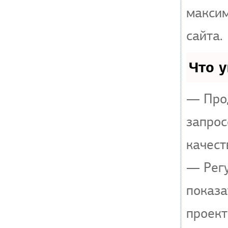
макси
сайта.
Что 
— Прод
запрос
качест
— Регу
показа
проект