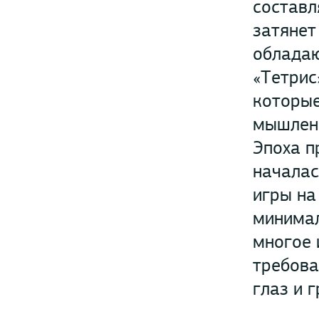
составл
затянет
обладаю
«Тетрис
которые
мышлен
Эпоха п
началас
игры на
минимал
многое 
требова
глаз и 