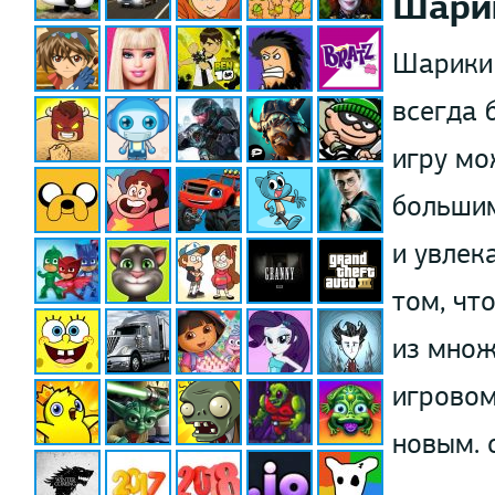
Шари
Шарики 
всегда 
игру мо
большим
и увлек
том, чт
из множ
игровом
новым. 