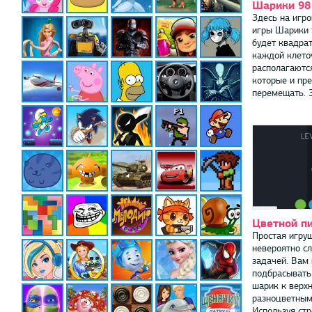
Шарики 98
Здесь на игр
игры Шарики 
будет квадрат
каждой клето
располагаются
которые и пр
перемещать. З
Цветной пи
Простая игруш
невероятно с
задачей. Вам
подбрасывать
шарик к верх
разноцветным
Используя ст