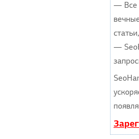
— Все 
вечные
статьи
— SeoH
запрос
SeoHa
ускоря
появля
Зарег