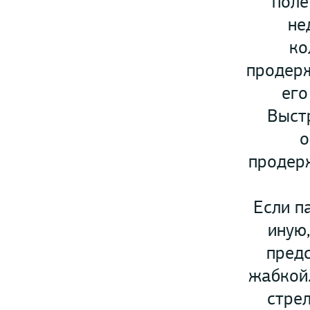
поле
не
ко
продерж
его
Выстр
о
продерж
Если п
иную
предс
жабкой.
стре