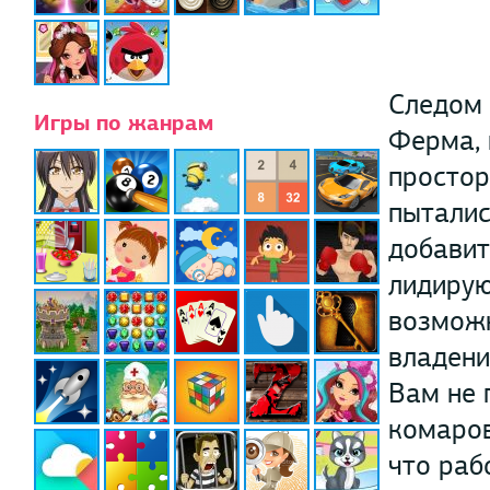
Следом 
Игры по жанрам
Ферма, 
простор
пыталис
добавит
лидирую
возможн
владени
Вам не 
комаров
что раб