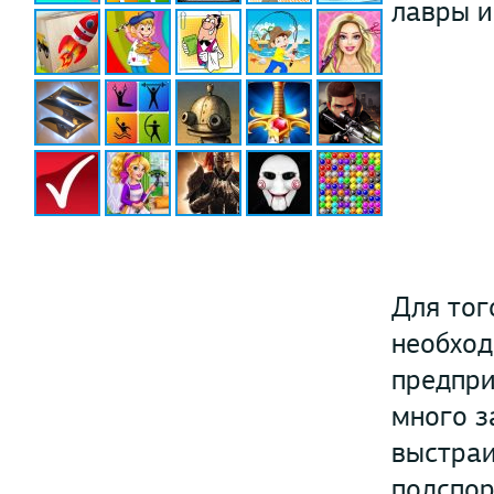
лавры и
Для тог
необход
предпри
много з
выстраи
подспор