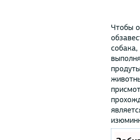
Чтобы о
обзавес
собака,
выполня
продуты
животны
присмот
прохожд
являетс
изюминк