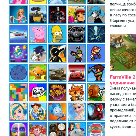
полчища зомби
дикие животн
в лесу по сосе
Жирные гуси,
свинки и ...
FarmVille 
уединение
Эмми получае
наследство н
ферму с земе
участком и бе
промедлений,
отправиться ж
подальше от 
суеты, ведь ...