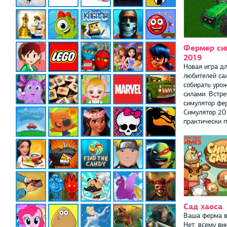
Фермер си
2019
Новая игра дл
любителей са
собирать уро
силами. Встре
симулятор ф
Симулятор 20
практически п
Сад хаоса
Ваша ферма в
Нет, всему ви