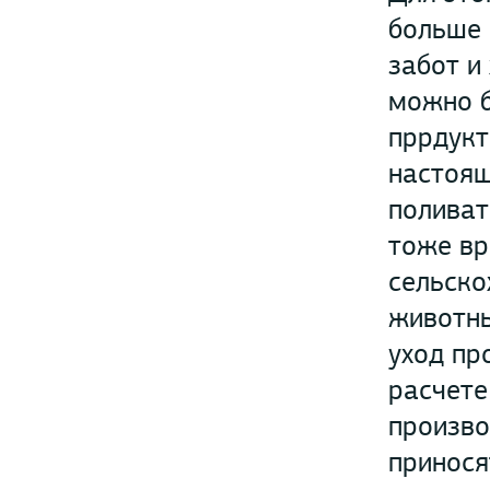
больше 
забот и
можно б
пррдукт
настоящ
поливат
тоже вр
сельско
животны
уход пр
расчете
произво
принося