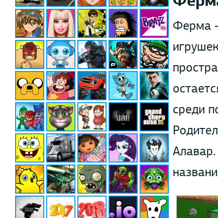
Ферм
Ферма –
игрушек
простра
остаетс
среди п
Родител
Алавар.
назван