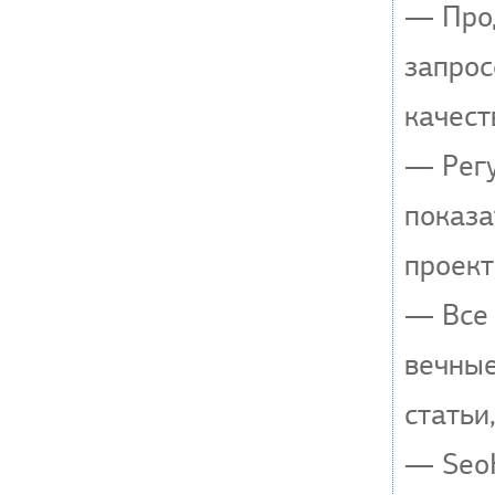
— Прод
запрос
качест
— Регу
показа
проект
— Все 
вечные
статьи
— SeoH