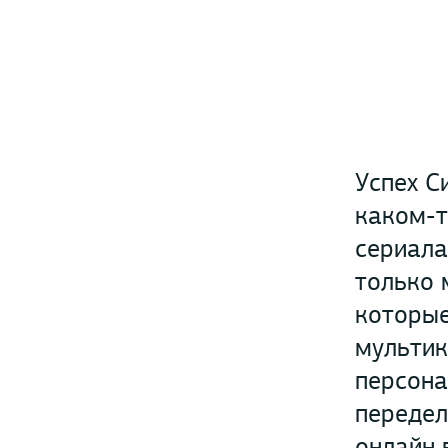
Успех С
каком-т
сериала
только 
которые
мультик
персона
передел
онлайн 