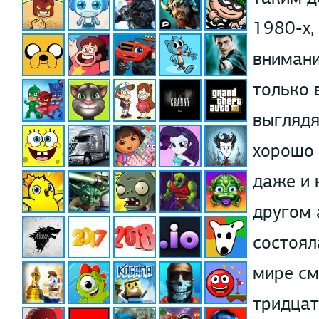
1980-х,
внимани
только 
выглядя
хорошо 
даже и 
другом 
состоял
мире см
тридцат