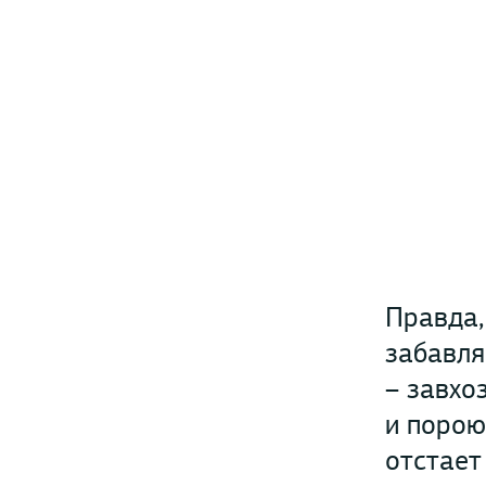
Правда,
забавля
– завхо
и порою
отстает