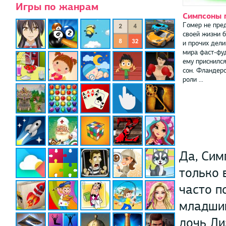
Игры по жанрам
Симпсоны 
Гомер не пре
своей жизни б
и прочих дели
мира фаст-фу
ему приснилс
сон. Фландерс
роли ...
Да, Сим
только 
часто п
младший
дочь Ли