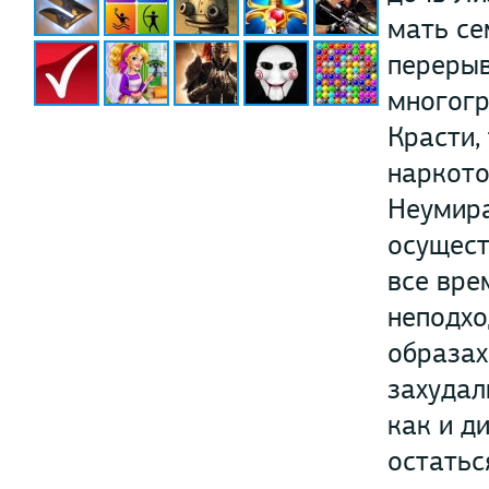
мать се
перерыв
многогр
Красти,
наркото
Неумира
осущест
все вре
неподхо
образах
захудал
как и д
остатьс