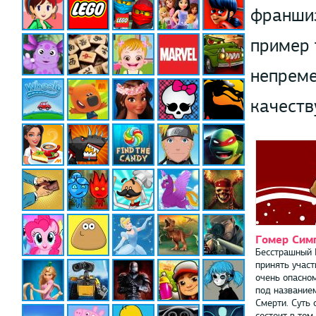
франшиз
пример 
непреме
качеств
Гомер Сим
Бесстрашный 
принять участ
очень опасно
под название
Смерти. Суть 
состоит в том