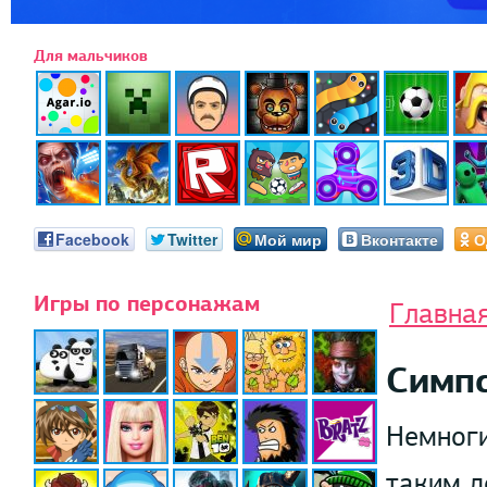
Для мальчиков
Facebook
Twitter
Мой мир
Вконтакте
О
Игры по персонажам
Главна
Симп
Немноги
таким д