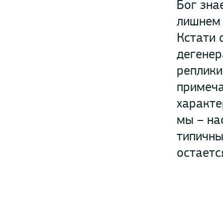
Бог зна
лишнем 
Кстати 
дегенер
реплики
примеча
характе
мы – на
типичны
остаетс