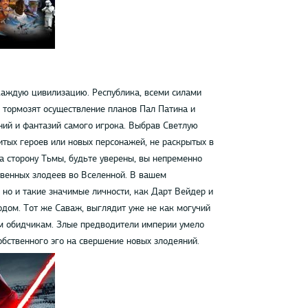
каждую цивилизацию. Республика, всеми силами
 тормозят осуществление планов Пал Патина и
ний и фантазий самого игрока. Выбрав Светлую
нитых героев или новых персонажей, не раскрытых в
а сторону Тьмы, будьте уверены, вы непременно
твенных злодеев во Вселенной. В вашем
но и такие значимые личности, как Дарт Вейдер и
одом. Тот же Саваж, выглядит уже не как могучий
оим обидчикам. Злые предводители империи умело
собственного эго на свершение новых злодеяний.