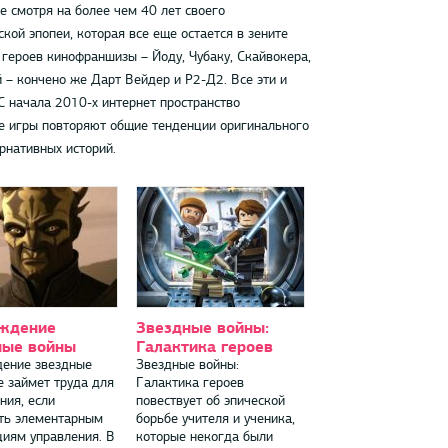
 смотря на более чем 40 лет своего
кой эпопеи, которая все еще остается в зените
 героев кинофраншизы – Йоду, Чубаку, Скайвокера,
 – кончено же Дарт Вейдер и Р2-Д2. Все эти и
С начала 2010-х интернет пространство
е игры повторяют общие тенденции оригинального
рнативных историй.
ждение
Звездные войны:
ные войны
Галактика героев
ение звездные
Звездные войны:
е займет труда для
Галактика героев
ния, если
повествует об эпической
ть элементарным
борьбе учителя и ученика,
циям управления. В
которые некогда были