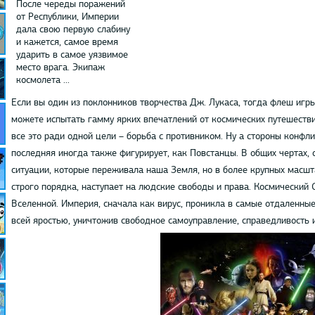
После череды поражений
от Республики, Империи
дала свою первую слабину
и кажется, самое время
ударить в самое уязвимое
место врага. Экипаж
космолета ...
Если вы один из поклонников творчества Дж. Лукаса, тогда флеш игр
можете испытать гамму ярких впечатлений от космических путешеств
все это ради одной цели – борьба с противником. Ну а стороны конфл
последняя иногда также фигурирует, как Повстанцы. В общих чертах,
ситуации, которые переживала наша Земля, но в более крупных масшт
строго порядка, наступает на людские свободы и права. Космический С
Вселенной. Империя, сначала как вирус, проникла в самые отдаленные
всей яростью, уничтожив свободное самоуправление, справедливость и