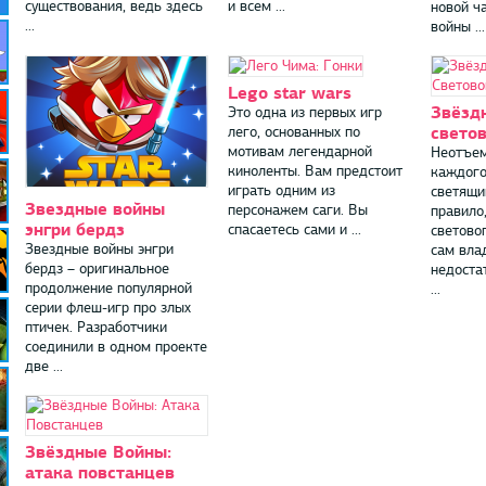
существования, ведь здесь
и всем ...
новой ч
...
войны ...
Lego star wars
Звёзд
Это одна из первых игр
свето
лего, основанных по
мотивам легендарной
Неотъем
киноленты. Вам предстоит
каждого
играть одним из
светящи
Звездные войны
персонажем саги. Вы
правило
энгри бердз
спасаетесь сами и ...
светово
Звездные войны энгри
сам вла
бердз – оригинальное
недоста
продолжение популярной
...
серии флеш-игр про злых
птичек. Разработчики
соединили в одном проекте
две ...
Звёздные Войны:
атака повстанцев