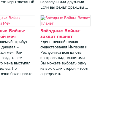
асти игры звездный
неразлучными друзьями.
Если вы фанат франшзы ...
ные Войны:
Звёздные Войны:
вой меч
захват планет
лемый атрибут
Единственной целью
 джедая –
существования Империи и
йся меч. Как
Республики всегда был
, создателем
контроль над планетами.
го меча выступал
Вы можете выбрать одну
делец. Но
из воюющих сторон, чтобы
точно было просто
определить ...