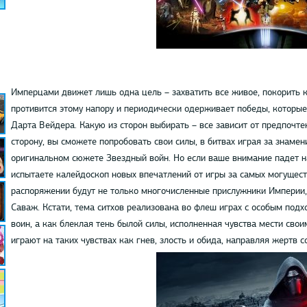
Имперцами движет лишь одна цель – захватить все живое, покорить 
противится этому напору и периодически одерживает победы, которые
Дарта Вейдера. Какую из сторон выбирать – все зависит от предпочте
сторону, вы сможете попробовать свои силы, в битвах играя за знаме
оригинальном сюжете Звездный войн. Но если ваше внимание падет н
испытаете калейдоскоп новых впечатлений от игры за самых могущес
распоряжении будут не только многочисленные прислужники Империи, 
Саваж. Кстати, тема ситхов реализована во флеш играх с особым подх
воин, а как блеклая тень былой силы, исполненная чувства мести св
играют на таких чувствах как гнев, злость и обида, направляя жертв 