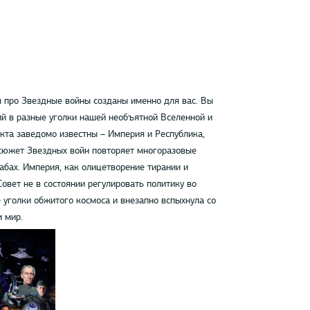
ы про Звездные войны созданы именно для вас. Вы
ий в разные уголки нашей необъятной Вселенной и
икта заведомо известны – Империя и Республика,
 сюжет Звездных войн повторяет многоразовые
абах. Империя, как олицетворение тирании и
овет не в состоянии регулировать политику во
 уголки обжитого космоса и внезапно вспыхнула со
 мир.