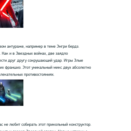
ом антураже, например в теме Энгри бердз.
 Как и в Звездных войнах, две заядло
ести друг другу сокрушающий удар. Игры Злые
их франшиз. Этот уникальный микс двух абсолютно
влекательных противостояниях.
с не любит собирать этот прикольный конструктор.