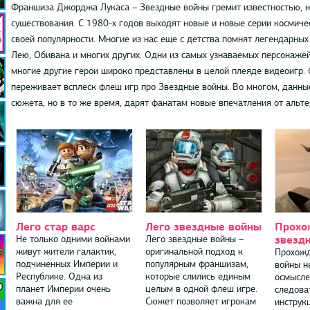
Франшиза Джорджа Лукаса – Звездные войны гремит известностью, не
существования. С 1980-х годов выходят новые и новые серии космичес
своей популярности. Многие из нас еще с детства помнят легендарных
Лею, Обивана и многих других. Одни из самых узнаваемых персонажей
многие другие герои широко представлены в целой плеяде видеоигр. 
переживает всплеск флеш игр про Звездные войны. Во многом, данны
сюжета, но в то же время, дарят фанатам новые впечатления от альте
Лего стар варс
Лего звездные войны
Прохо
звезд
Не только одними войнами
Лего звездные войны –
живут жители галактик,
оригинальной подход к
Прохожд
подчиненных Империи и
популярным франшизам,
войны н
Республике. Одна из
которые слились единым
осмысле
планет Империи очень
целым в одной флеш игре.
следова
важна для ее
Сюжет позволяет игрокам
инструк