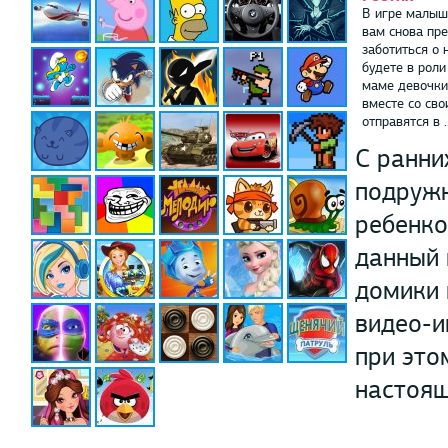
В игре малыш
вам снова пр
заботиться о 
будете в рол
маме девочки
вместе со св
отправятся в ..
С ранни
подружк
ребенко
данный 
домики 
видео-и
при это
настоящ