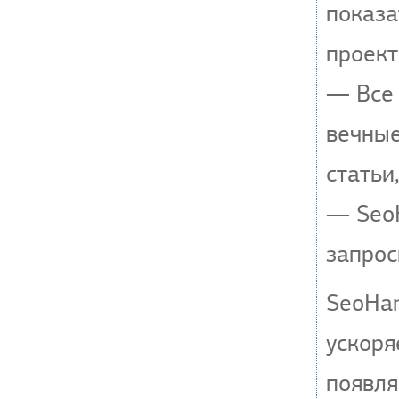
показа
проект
— Все 
вечные
статьи
— SeoH
запрос
SeoHa
ускоря
появля