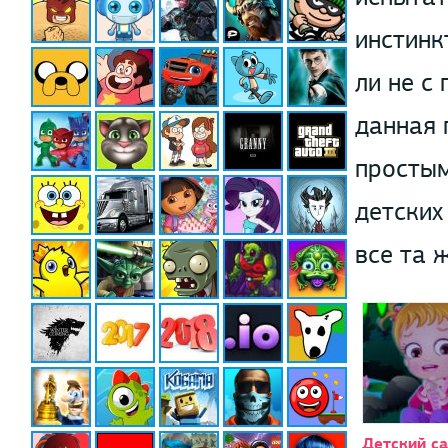
инстинк
ли не с
данная 
простым
детских
все та 
Детский са