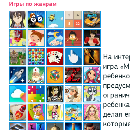
Игры по жанрам
На инте
игра «М
ребенко
предусм
огранич
ребенка
делая е
которые