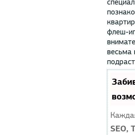
специал
познако
квартир
флеш-иг
внимате
весьма 
подраст
Заби
возм
Каждая
SEO, 