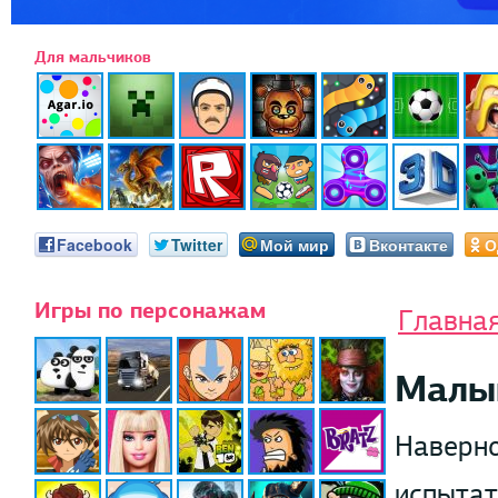
Для мальчиков
Facebook
Twitter
Мой мир
Вконтакте
О
Игры по персонажам
Главна
Малы
Наверно
испытат