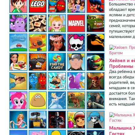
Большинство 
обладают вр
яслями и дет
предназначен
семей, котор
путешествуют
маленькими де
Хейзел и е
Проблемы 
Два ребёнка в
всегда обиды
родителей, в
младшим в се
достаётся бо
внимания. Так
есть младший .
Малышка Х
Гостях