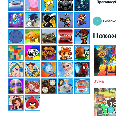
Проголосуй
Роблокс
Похо
Зума