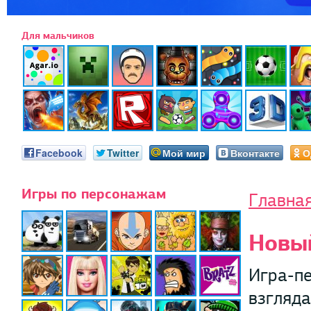
Для мальчиков
Facebook
Twitter
Мой мир
Вконтакте
О
Игры по персонажам
Главна
Новы
Игра-пе
взгляда