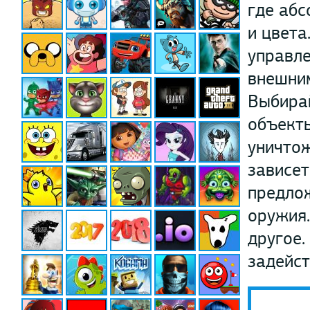
где абс
и цвета
управле
внешним
Выбирай
объекты
уничтож
зависет
предло
оружия.
другое.
задейст