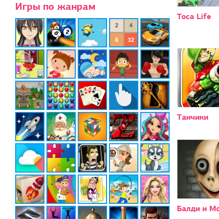
Игры по жанрам
Toca Life
Танчики
Балди и М