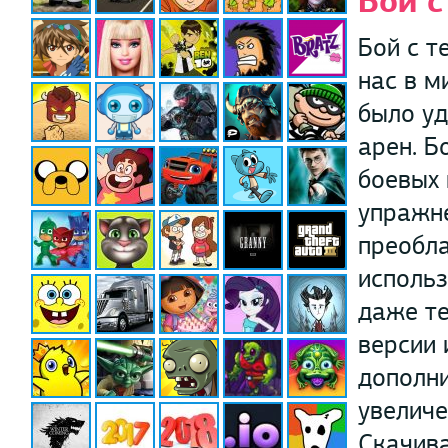
Бой с
Бой с т
нас в м
было у
арен. Б
боевых 
упражне
преобл
использ
даже те
версии 
дополни
увеличе
Скачива