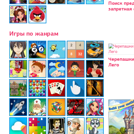
Поиск пре
запретная
Игры по жанрам
Черепашки
Лего