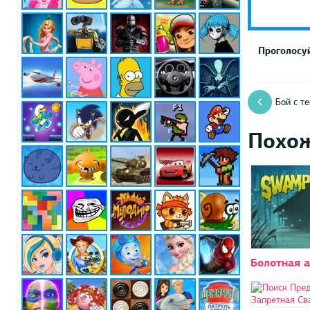
Проголосуй
Бой с т
Похо
Болотная 