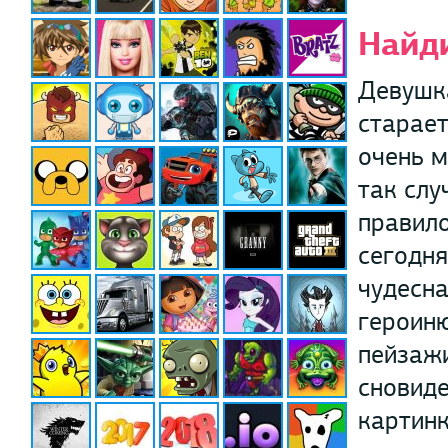
Найд
Девушка
старает
очень м
так слу
правило
сегодня
чудесна
героиню
пейзажи
сновиде
картинк