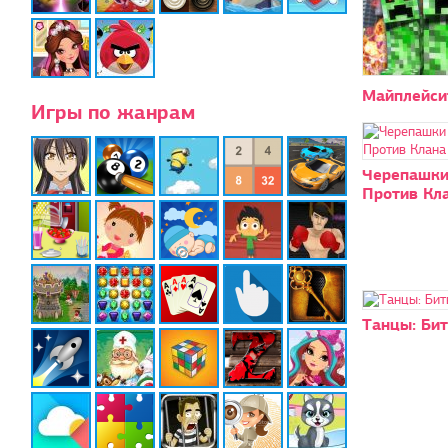
Майплейси
Игры по жанрам
Черепашки
Против Кл
Танцы: Бит