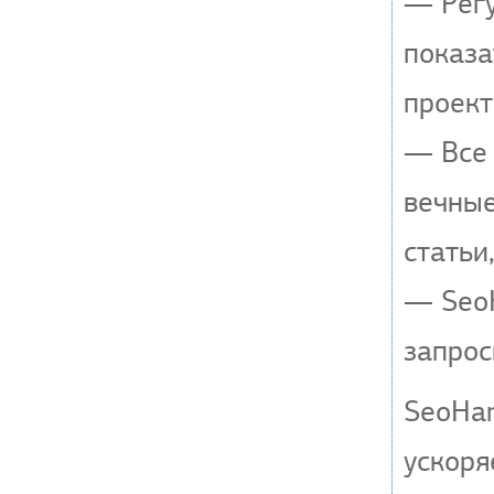
— Регу
показа
проект
— Все 
вечные
статьи
— SeoH
запрос
SeoHa
ускоря