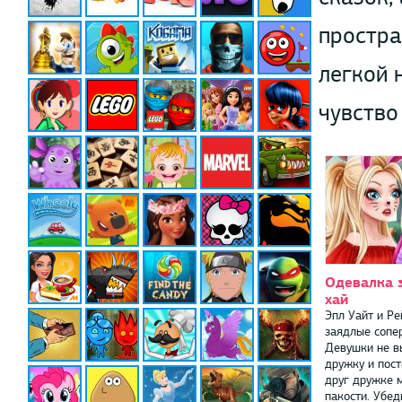
простра
легкой 
чувство
Одевалка 
хай
Эпл Уайт и Ре
заядлые сопе
Девушки не в
дружку и пос
друг дружке 
пакости. Убед