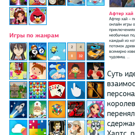
Афтер хай
Афтер хай – 
онлайн игры о
приключениях
Игры по жанрам
необычных по
каждый из ко
потомок древ
всемирно изв
чудовищ. ...
Суть ид
взаимоо
персона
королев
перенял
сдержан
Хартс, 