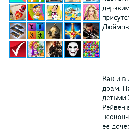
дерзким
присутс
Дюймово
Как и в
драм. Н
детьми 
Рейвен 
неоконч
ее доче