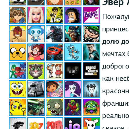
Эвер 
Пожалуй
принцес
долю до
мечтах 
доброго
как нес
красочн
франшиз
реально
сказок,