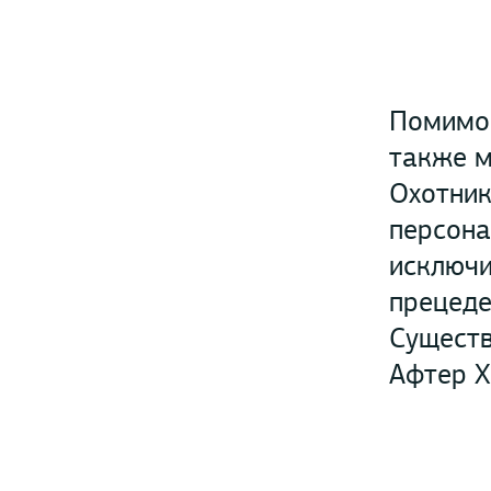
Помимо 
также м
Охотник
персона
исключи
прецеде
Существ
Афтер Х