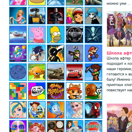
можно уже ...
Школа афт
Школа афтер 
подходит к ко
наши героини
готовится к в
балу! Именно 
приятных хло
повествует нам