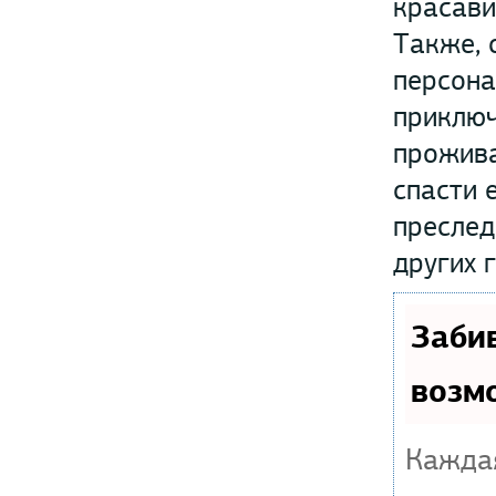
красави
Также, 
персона
приключ
прожива
спасти 
преслед
других 
Заби
возм
Каждая