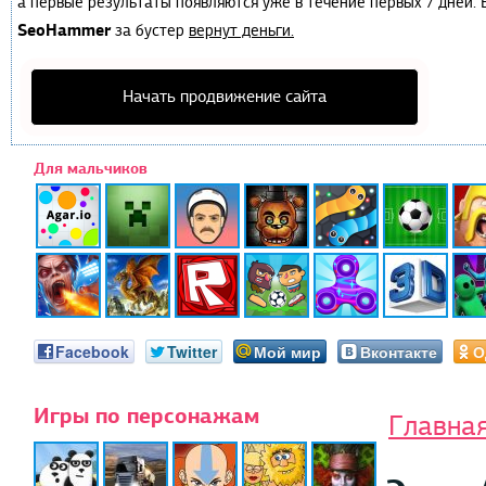
а первые результаты появляются уже в течение первых 7 дней. Е
SeoHammer
за бустер
вернут деньги.
Начать продвижение сайта
Для мальчиков
Facebook
Twitter
Мой мир
Вконтакте
О
Игры по персонажам
Главна