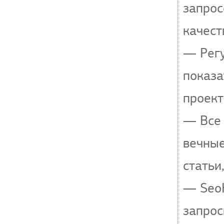
запрос
качест
— Регу
показа
проект
— Все 
вечные
статьи
— SeoH
запрос