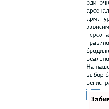
одиночк
арсенал
арматур
зависим
персона
правило
бродилк
реально
На наше
выбор б
регистр
Заби