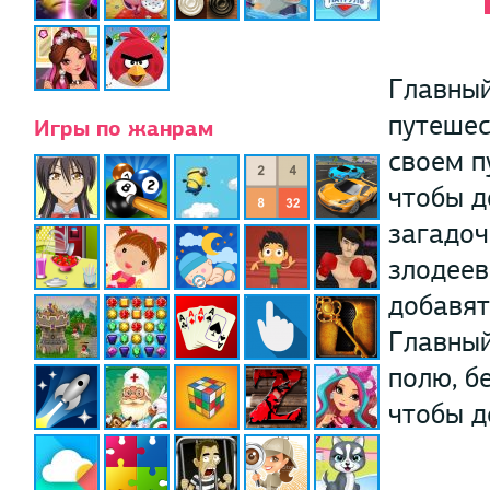
Главный
путешес
Игры по жанрам
своем п
чтобы д
загадоч
злодеев
добавят
Главный
полю, б
чтобы д