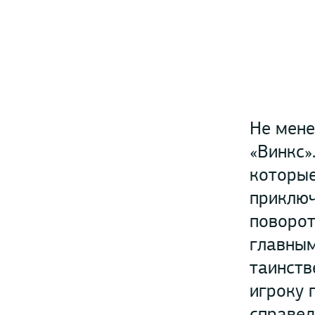
Не мене
«Винкс»
которые
приключ
поворот
главным
таинств
игроку 
справед