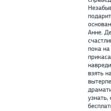
Незабыв
подарит
основан
Анне. Д
счастли
пока на
прикаса
навреди
взять н
вытерпе
драмати
узнать,
бесплат