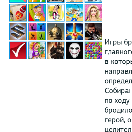
Игры бр
главног
в котор
направл
определ
Собиран
по ходу
бродило
герой, 
целител