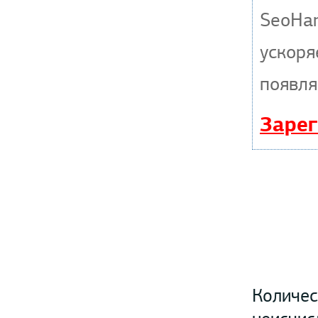
SeoHa
ускоря
появля
Зарег
Количес