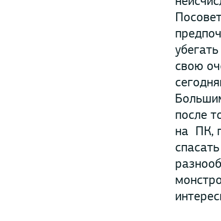
неисчис
Посовет
предпоч
убегать
свою оч
сегодня
Большим
после т
на ПК, 
спасать
разнооб
монстро
интерес