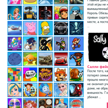
Главное дейс
этой игры не 
вымышленный 
Король Обезь
привык сидет
месте, а пост
...
Салли фейс
После того, к
потерял семью
прошло много 
не окончил уч
доме, не обре
внешность. Го
убежал ...