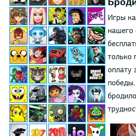
Брод
Игры ка
нашего 
бесплат
только 
оплату 
победы.
бродило
труднос