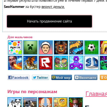
а первые результаты появляются уже в течение первых 7 дней. Е
SeoHammer
за бустер
вернут деньги.
Начать продвижение сайта
Для мальчиков
Facebook
Twitter
Мой мир
Вконтакте
О
Игры по персонажам
Главна