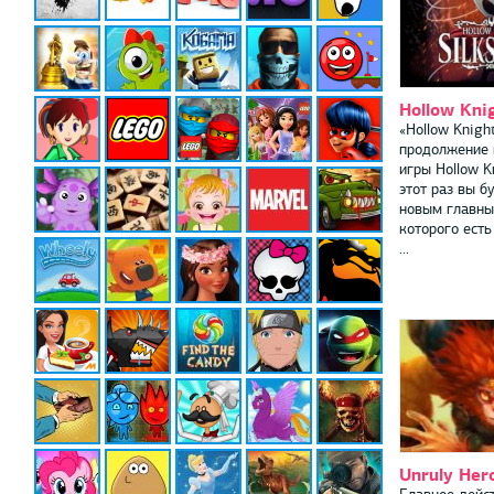
Hollow Kni
«Hollow Knight
продолжение
игры Hollow K
этот раз вы б
новым главны
которого есть
...
Unruly Her