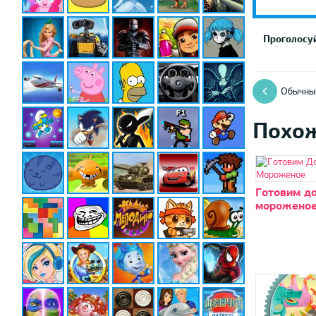
Проголосуй
Обычный
Похо
Готовим д
морожено