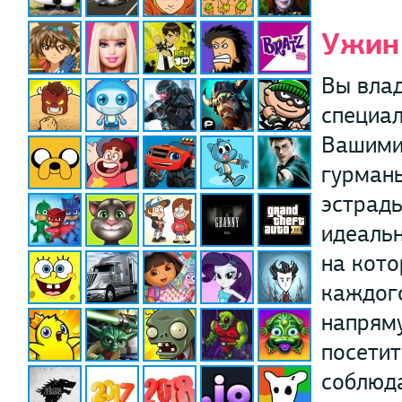
Ужин
Вы влад
специал
Вашими
гурманы
эстрады
идеальн
на кото
каждого
напряму
посетит
соблюда