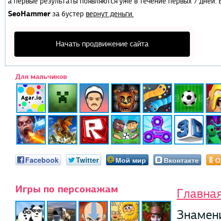
а первые результаты появляются уже в течение первых 7 дней. Е
SeoHammer
за бустер
вернут деньги.
Начать продвижение сайта
Для мальчиков
Facebook
Twitter
Мой мир
Вконтакте
О
Игры по персонажам
Главна
Знамен