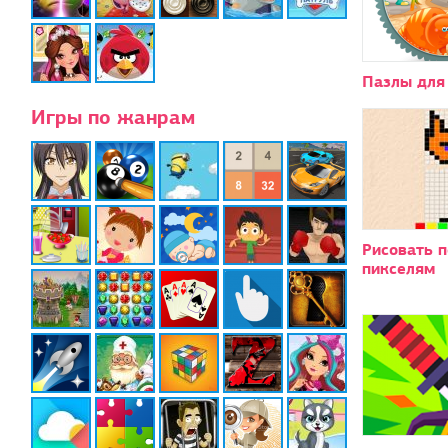
Пазлы для
Игры по жанрам
Рисовать п
пикселям