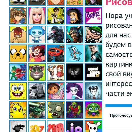
Рисов
Пора уж
рисован
для нас
будем в
самосто
картинк
свой вк
интерес
части э
Проголосуй