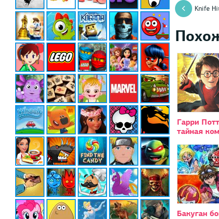
Knife Hi
Похо
Гарри Потт
тайная ко
Бакуган бо