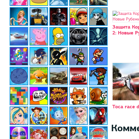
Защита Ко
2: Новые 
Toca race d
Комм