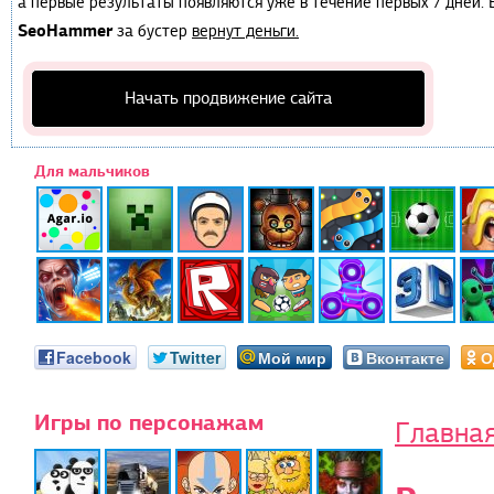
а первые результаты появляются уже в течение первых 7 дней. Е
SeoHammer
за бустер
вернут деньги.
Начать продвижение сайта
Для мальчиков
Facebook
Twitter
Мой мир
Вконтакте
О
Игры по персонажам
Главна