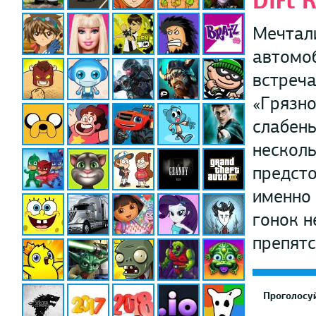
Dirt 
Мечтал
автомоб
встреча
«Грязно
слабень
несколь
предсто
именно 
гонок н
препятс
Проголосуй