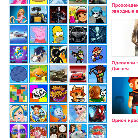
Прохожде
звездные 
Одевалки 
Диснея
Орион кра