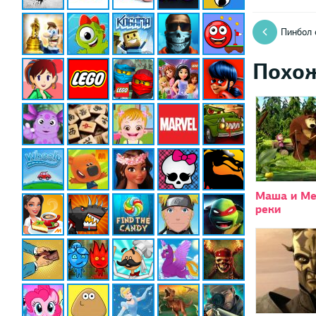
Пинбол 
Похо
Маша и Ме
реки