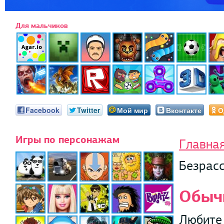
Для мальчиков
Facebook
Twitter
Мой мир
Вконтакте
О
Игры по персонажам
Главна
Безрас
Обыч
Любите 