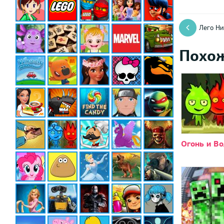
Лего Ни
Похо
Огонь и Во