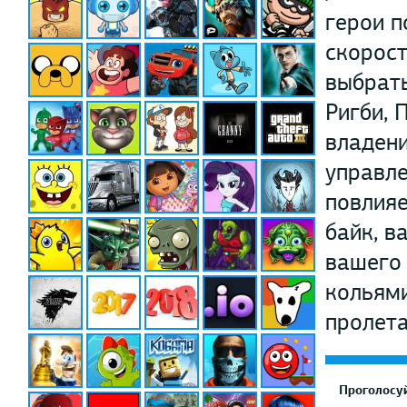
герои п
скорост
выбрать
Ригби, 
владени
управле
повлияе
байк, в
вашего 
кольями
пролета
Проголосуй