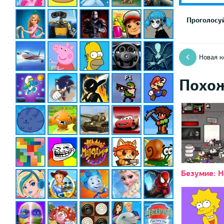
Проголосуй
Новая к
Похо
Безумие: Н