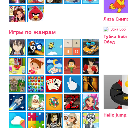
Лиза Симп
Игры по жанрам
Губка Боб:
Обед
Helix Jump