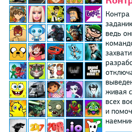
Контр
Контра 
заданию
ведь он
командо
захвати
разрабо
отключа
выведе
живая с
всех во
и помоч
наемник