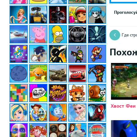
Проголосуй
Где стр
Похо
Хвост Феи 