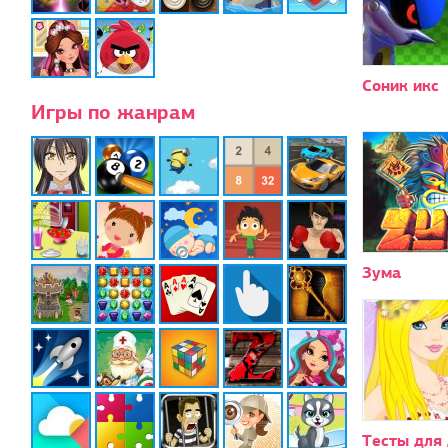
Соник икс
Игры по жанрам
Зума
Тесты для