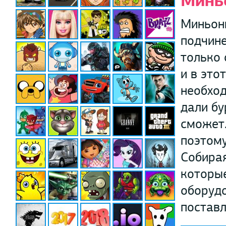
Минь
Миньоны
подчине
только 
и в это
необход
дали бу
сможет.
поэтому
Собирая
которы
оборудо
поставл