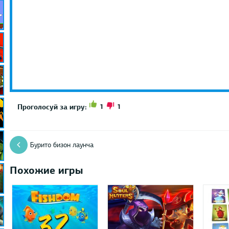
1
1
Проголосуй за игру:
Бурито бизон лаунча
Похожие игры