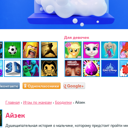
Для девочек
Вконтакте
Одноклассники
Google+
Главная
›
Игры по жанрам
›
Бродилки
›
Айзек
Айзек
Душещипательная история о мальчике, которому предстоит пройти мн