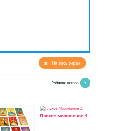
На весь экран
Роблокс остров
Плохое мороженое 4