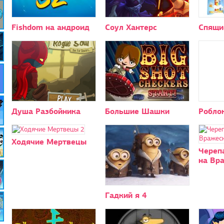
Fishdom на андроид
Соул Хантерс
Спящи
Душа Разбойника
Большие Шашки
Роблок
Ходячие Мертвецы
Череп
на Вр
Гадкий я 4