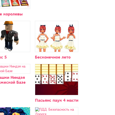
е королевы
с 5
Бесконечное лето
ашки Ниндзя
ажеской Базе
Пасьянс паук 4 масти