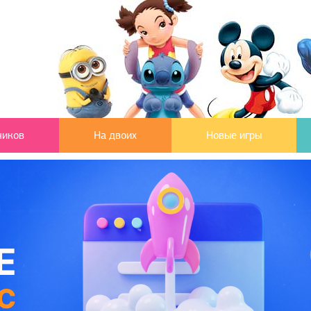
чиков
На двоих
Новые игры