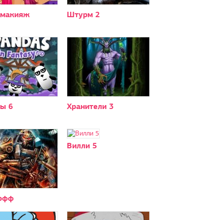
 макияж
Штурм 2
ы 6
Хранители 3
Вилли 5
офф