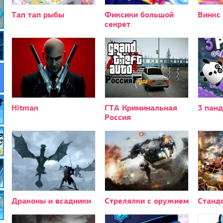
Тап тап рыбы
Фиксики большой
Винкс
секрет
Hitman
ГТА Криминальная
3 панд
Россия
Драконы и всадники
Стрелялки с оружием
Станд