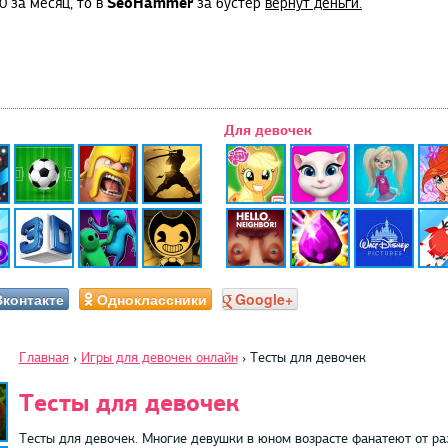
SeoHammer
0 за месяц, то в
за бустер
вернут деньги.
Для девочек
Вконтакте
Одноклассники
Google+
Главная
›
Игры для девочек онлайн
›
Тесты для девочек
Тесты для девочек
Тесты для девочек. Многие девушки в юном возрасте фанатеют от раз