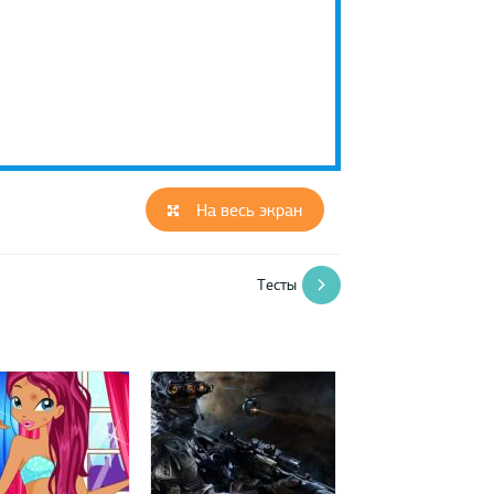
На весь экран
Тесты