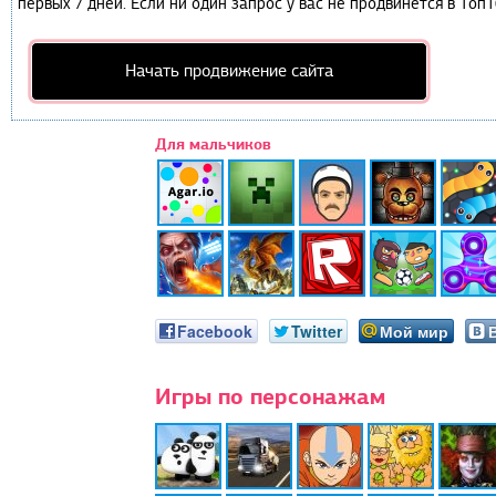
первых 7 дней. Если ни один запрос у вас не продвинется в Топ1
Начать продвижение сайта
Для мальчиков
Facebook
Twitter
Мой мир
Игры по персонажам