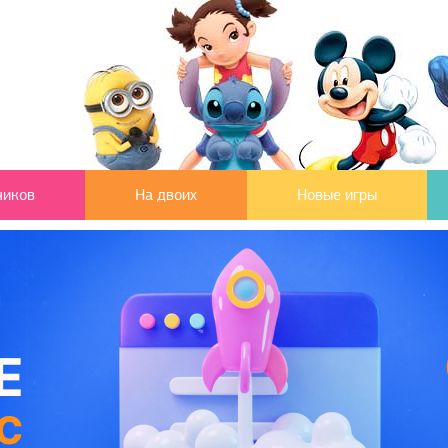
чиков
На двоих
Новые игры