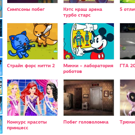
Симпсоны побег
Кэтс краш арена
5 отли
турбо старс
Страйк форс китти 2
Микки – лаборатория
ГТА 2
роботов
Конкурс красоты
Побег головоломка
Трюки
принцесс