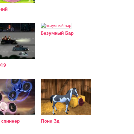
чий
Безумный Бар
019
 спиннер
Пони 3д