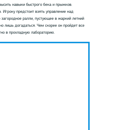
высить навыки быстрого бека и прыжков.
 Игроку предстоит взять управление над
 загородное ралли, пустующее в жаркий летний
о лишь догадаться. Чем скорее он пройдет все
тно в прохладную лабораторию.