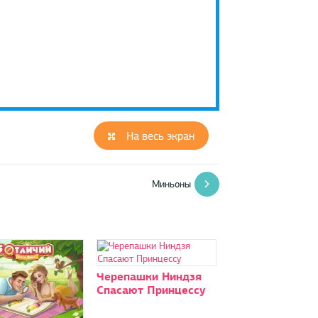
На весь экран
Миньоны
Черепашки Ниндзя
Спасают Принцессу