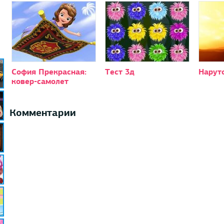
София Прекрасная:
Тест 3д
Нарут
ковер-самолет
Комментарии