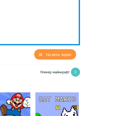
На весь экран
Кликер майнкрафт