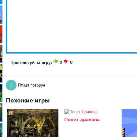
0
0
Проголосуй за игру:
Птица говорун
Похожие игры
Полет дракона