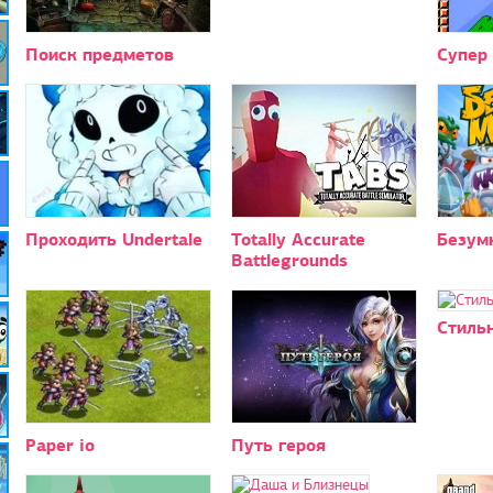
Поиск предметов
Супер
Проходить Undertale
Totally Accurate
Безум
Battlegrounds
Стиль
Paper io
Путь героя