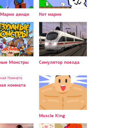
 Марио денди
Кот марио
ные Монстры
Симулятор поезда
ная комната
Muscle King