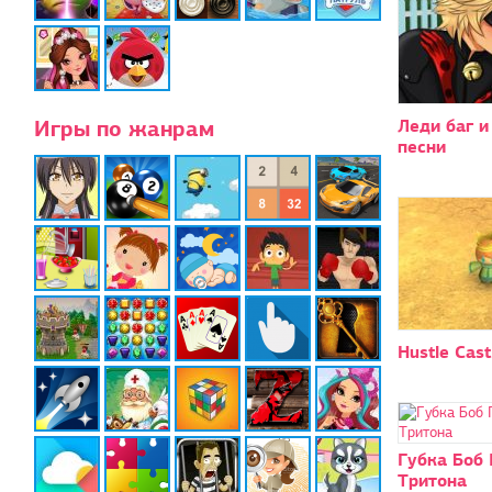
Игры по жанрам
Леди баг и
песни
Hustle Cast
Губка Боб
Тритона