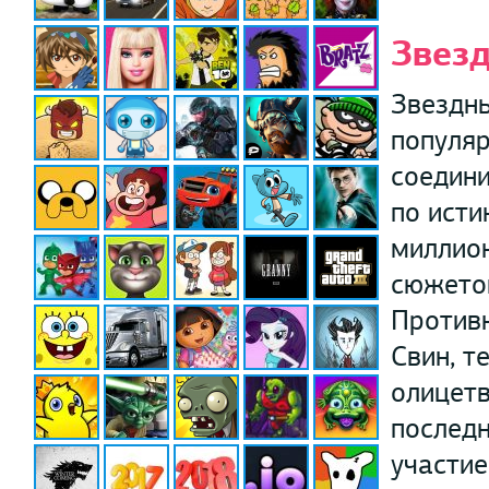
Звезд
Звездны
популяр
соедини
по исти
миллион
сюжетом
Противн
Свин, т
олицетв
последн
участие