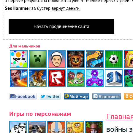
а первые результаты появляются уже в течение первых 7 дней. Е
SeoHammer
за бустер
вернут деньги.
Начать продвижение сайта
Для мальчиков
Facebook
Twitter
Мой мир
Вконтакте
О
Игры по персонажам
Главна
войны э