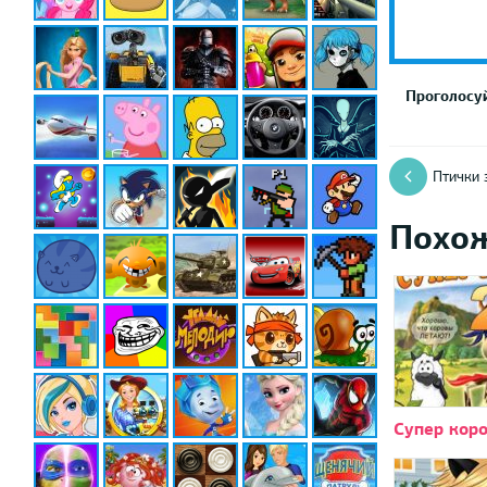
Проголосуй
Птички 
Похо
Супер коро