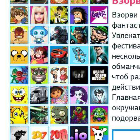
Взорв
Взорви 
фантаст
Увлекат
фестива
несколь
обманчи
чтоб ра
действи
Главная
окружаю
подорва