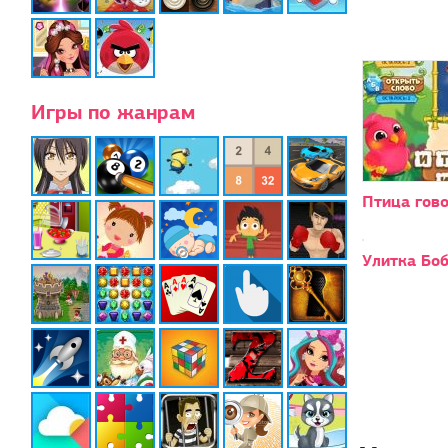
Игры по жанрам
Птица гово
Улитка Боб