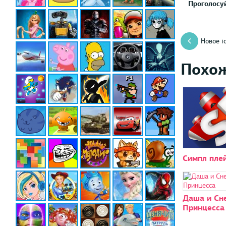
Проголосуй
Новое i
Похо
Симпл пле
Даша и Сн
Принцесса