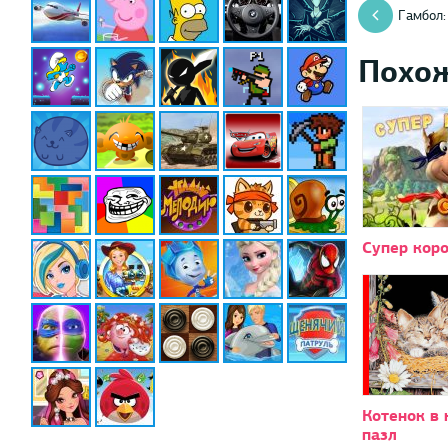
Гамбол:
Похо
Супер кор
Котенок в 
пазл