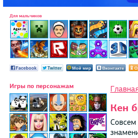
Для мальчиков
Facebook
Twitter
Мой мир
Вконтакте
О
Игры по персонажам
Главна
Кен б
Совсем 
знамени