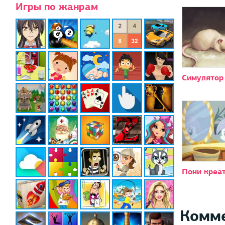
Игры по жанрам
Симулятор
Пони креат
Комм