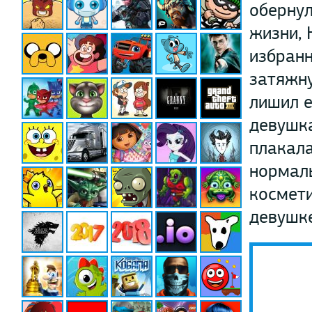
обернул
жизни, 
избранн
затяжну
лишил е
девушка
плакала
нормаль
космети
девушке