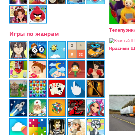
Телепузик
Игры по жанрам
Красный Ш