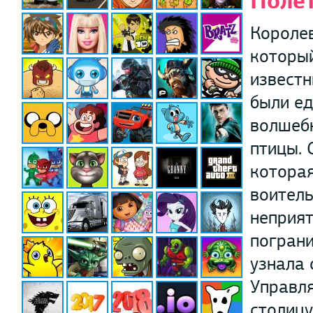
Полет
Королев
который
известн
были ед
волшебн
птицы. 
которая
воитель
неприят
пограни
узнала 
Управля
столицу