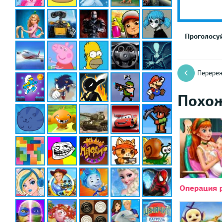
Проголосуй
Перереж
Похо
Операция 