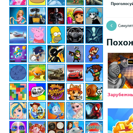
Проголосуй
Симулят
Похо
Зарубежн