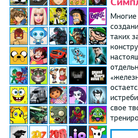
Симп
Многие
создани
таких з
констру
настоящ
отдельн
«железн
остаетс
истреби
свое тв
тренир