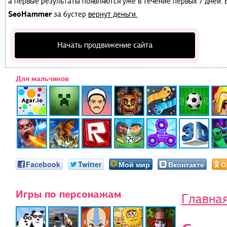
а первые результаты появляются уже в течение первых 7 дней. Е
SeoHammer
за бустер
вернут деньги.
Начать продвижение сайта
Для мальчиков
Facebook
Twitter
Мой мир
Вконтакте
О
Игры по персонажам
Главна