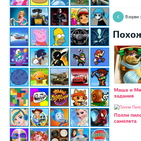
Взорви 
Похо
Маша и М
задания
Полли пил
самолета