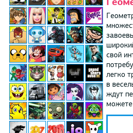
Геом
Геометр
множест
завоевы
широкий
свой ин
потребу
легко т
в весел
ждут пе
можете 