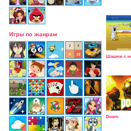
Игры по жанрам
Шашки с к
Doom