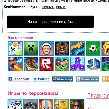
а первые результаты появляются уже в течение первых 7 дней. Е
SeoHammer
за бустер
вернут деньги.
Начать продвижение сайта
Для мальчиков
Facebook
Twitter
Мой мир
Вконтакте
О
Игры по персонажам
Главна