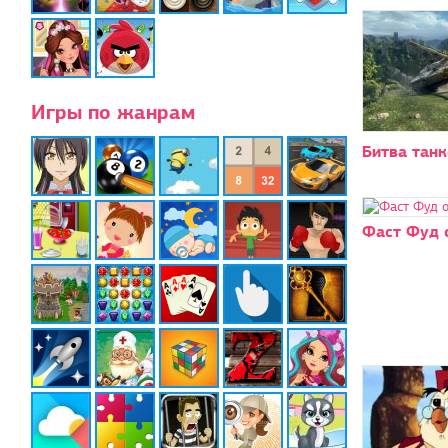
Игры по жанрам
Битва танк
Фаст Фуд 