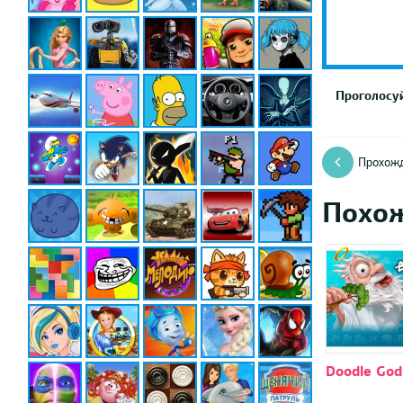
Проголосуй
Прохож
Похо
Doodle Go