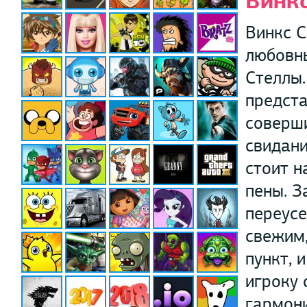
Винк
Винкс 
любовн
Стеллы.
предста
соверши
свидани
стоит н
пены. З
переусе
свежим
пункт, 
игроку 
гармони