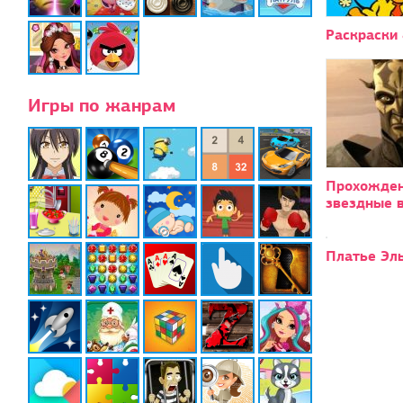
Раскраски 
Игры по жанрам
Прохожде
звездные 
Платье Эл