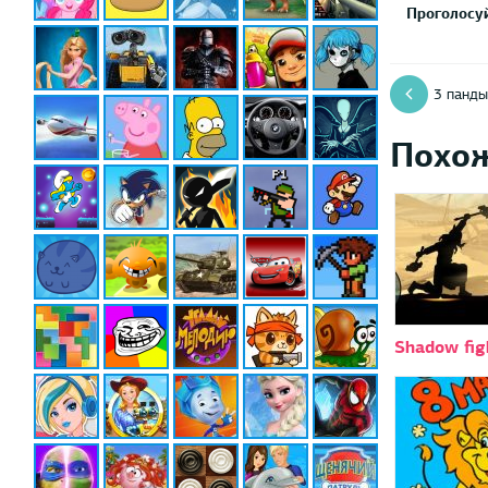
Проголосуй
3 панды
Похо
Shadow fig