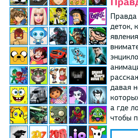
Прав
Правда
деток, 
явления
внимате
энцикло
анимаци
расскаж
давая н
которых
а где л
чтобы п