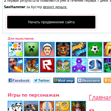
а первые результаты появляются уже в течение первых 7 дней. Е
SeoHammer
за бустер
вернут деньги.
Начать продвижение сайта
Для мальчиков
Facebook
Twitter
Мой мир
Вконтакте
О
Игры по персонажам
Главна