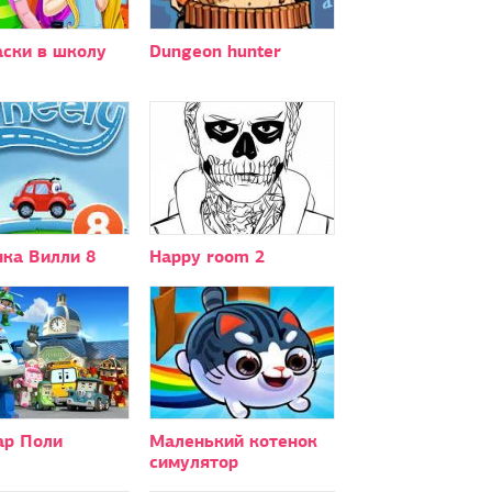
аски в школу
Dungeon hunter
ка Вилли 8
Happy room 2
ар Поли
Маленький котенок
симулятор