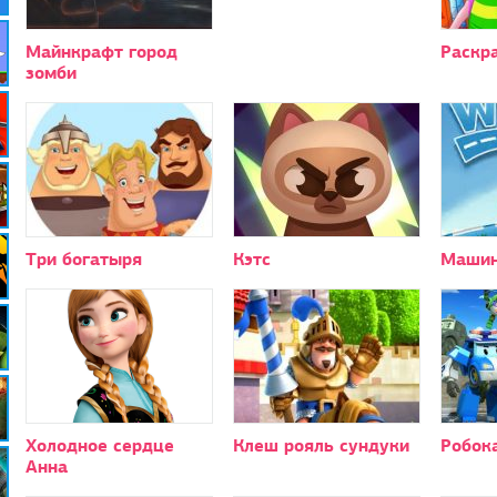
Майнкрафт город
Раскр
зомби
Три богатыря
Кэтс
Машин
Холодное сердце
Клеш рояль сундуки
Робок
Анна