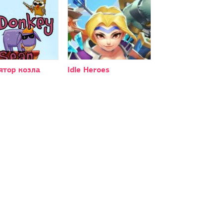
ятор козла
Idle Heroes