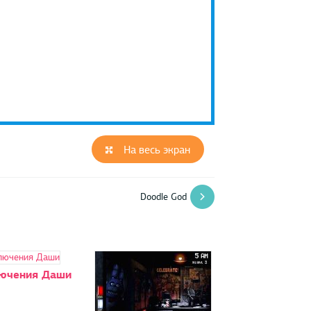
На весь экран
Doodle God
ючения Даши