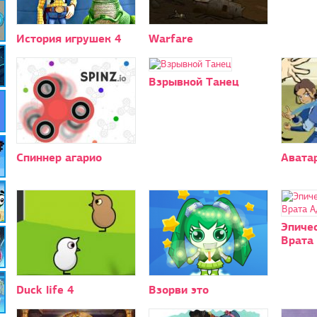
История игрушек 4
Warfare
Взрывной Танец
Спиннер агарио
Аватар
Эпичес
Врата
Duck life 4
Взорви это