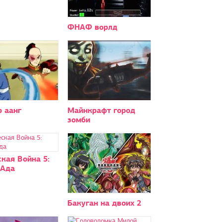
ФНАФ ворлд
 аанг
Майнкрафт город
зомби
кая Война 5:
 Ада
Бакуган на двоих 2