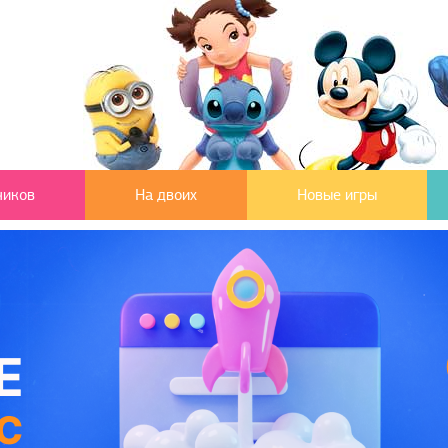
чиков
На двоих
Новые игры