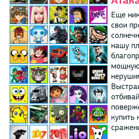
Атак
Еще ник
свои пр
солнечн
нашу пл
благоп
мощную
неруши
Выстраи
отбивай
поверже
купить 
сражени