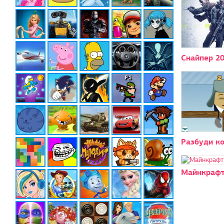
Снайпер 2
Разбуди к
Майнкрафт