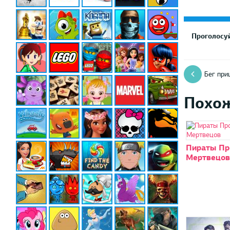
Проголосуй
Бег при
Похо
Пираты Пр
Мертвецов