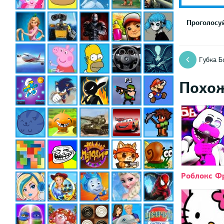
Проголосуй
Губка 
Похо
Роблокс Ф