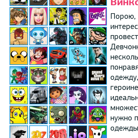
Винкс
Порою, 
интерес
провест
Девчонк
несколь
понравя
одежду,
героине
идеальн
множест
нужно п
одежды,