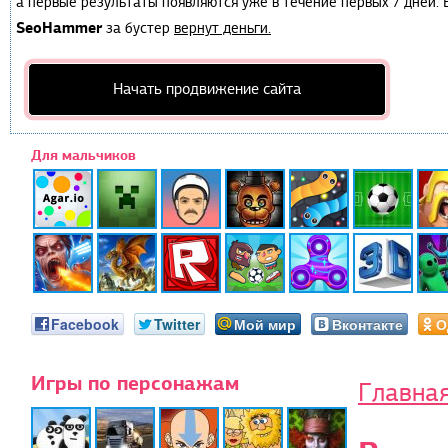
а первые результаты появляются уже в течение первых 7 дней. Е
SeoHammer
за бустер
вернут деньги.
Начать продвижение сайта
Для мальчиков
Facebook
Twitter
Мой мир
Вконтакте
О
Игры по персонажам
Главна