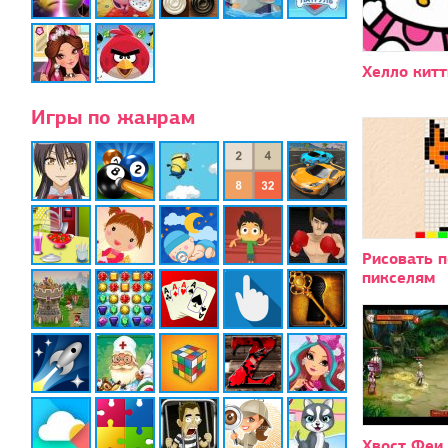
Хелло китт
Игры по жанрам
Рисовать п
пикселям
Хвост Феи 