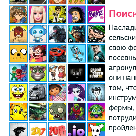
Поиск
Наслад
сельски
свою фе
посевны
агрокул
они нан
том, чт
инструм
фермы, 
потруди
пройден