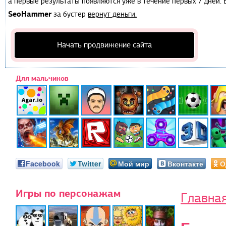
а первые результаты появляются уже в течение первых 7 дней. Е
SeoHammer
за бустер
вернут деньги.
Начать продвижение сайта
Для мальчиков
Facebook
Twitter
Мой мир
Вконтакте
О
Игры по персонажам
Главна