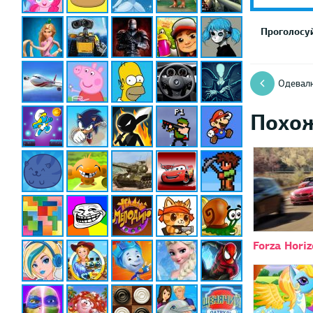
Проголосуй
Одевалк
Похо
Forza Hori