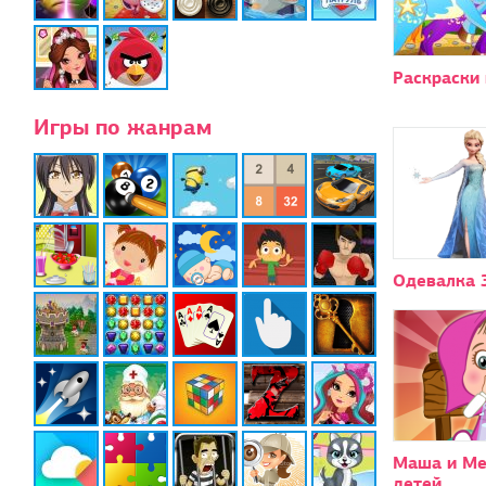
Раскраски
Игры по жанрам
Одевалка 
Маша и Ме
детей