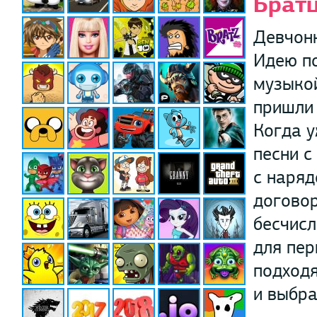
Братц
Девчонк
Идею по
музыкой
пришли 
Когда у
песни с
с наряд
договор
бесчисл
для пер
подходя
и выбра