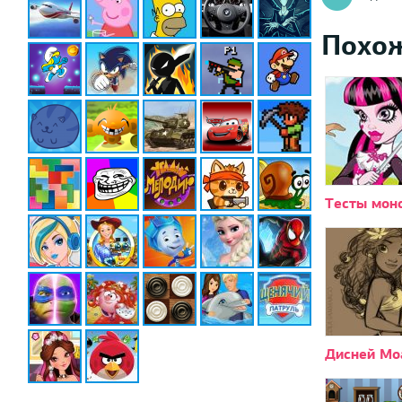
Похо
Тесты мон
Дисней Мо