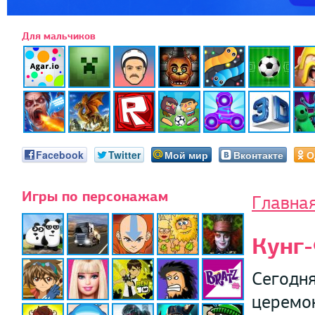
Для мальчиков
Facebook
Twitter
Мой мир
Вконтакте
О
Игры по персонажам
Главна
Кунг-
Сегодня
церемо