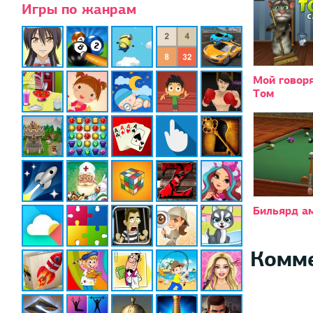
Игры по жанрам
Мой говор
Том
Бильярд а
Комм