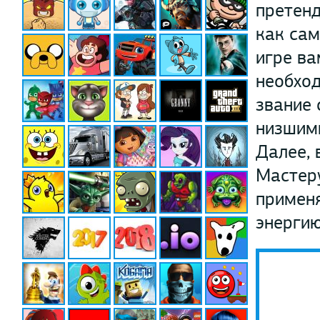
претенд
как сам
игре ва
необход
звание 
низшими
Далее, 
Мастеру
примен
энергию