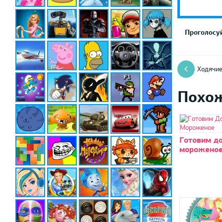
Проголосуй
Ходячи
Похо
Готовим д
морожено