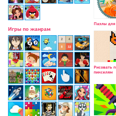
Пазлы для
Игры по жанрам
Рисовать п
пикселям