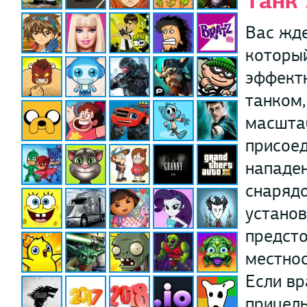
Танк 
Вас жде
который
эффектн
танком,
масштаб
присоед
нападен
снарядо
установ
предсто
местнос
Если вр
прицель