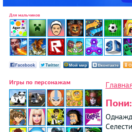
Для мальчиков
Facebook
Twitter
Мой мир
Вконтакте
О
Игры по персонажам
Главна
Пони:
Однажд
Селести