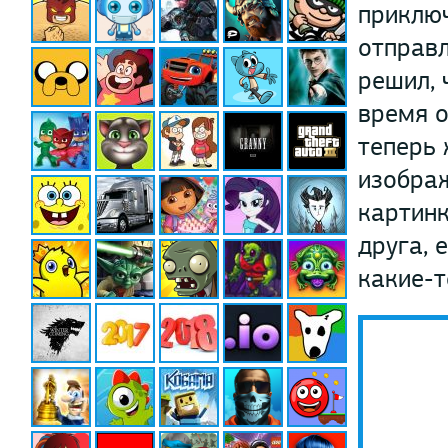
приключ
отправ
решил, 
время о
теперь 
изображ
картинк
друга, 
какие-т