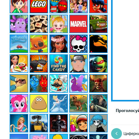
Проголосуй
Циферк