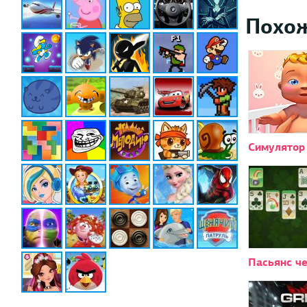
Похо
Симулято
Пасьянс ч