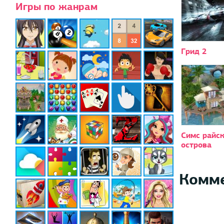
Игры по жанрам
Грид 2
Симс райс
острова
Комм