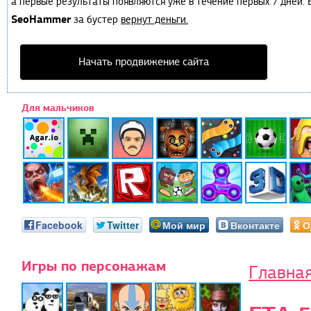
а первые результаты появляются уже в течение первых 7 дней. Е
SeoHammer
за бустер
вернут деньги.
Начать продвижение сайта
Для мальчиков
Facebook
Twitter
Мой мир
Вконтакте
О
Игры по персонажам
Главна