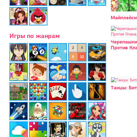
Майплейси
Игры по жанрам
Черепашки
Против Кл
Танцы: Бит