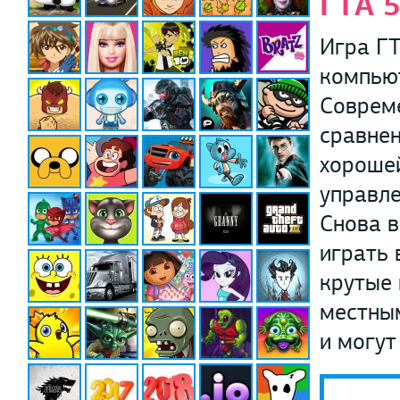
ГТА 5
Игра ГТ
компьют
Совреме
сравнен
хороше
управле
Снова в
играть 
крутые 
местны
и могут