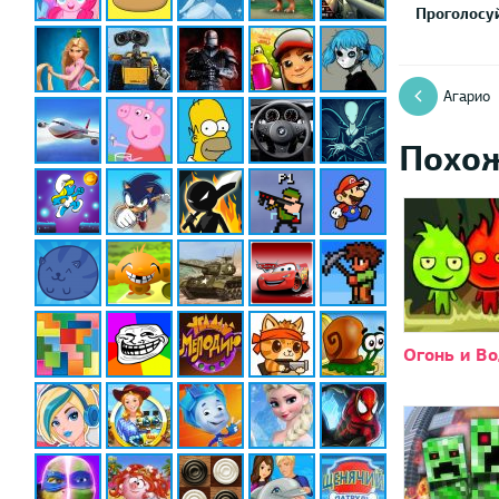
Проголосуй
Агарио
Похо
Огонь и Во